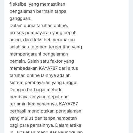
fleksibel yang memastikan
pengalaman bermain tanpa
gangguan.
Dalam dunia taruhan online,
proses pembayaran yang cepat,
aman, dan fleksibel merupakan
salah satu elemen terpenting yang
mempengaruhi pengalaman
pemain. Salah satu faktor yang
membedakan KAYA787 dari situs
taruhan online lainnya adalah
sistem pembayaran yang unggul.
Dengan berbagai metode
pembayaran yang cepat dan
terjamin keamanannya, KAYA787
berhasil menciptakan pengalaman
yang mulus dan tanpa hambatan
bagi para pemainnya. Dalam artikel
ini, kita akan mengulas keunggulan