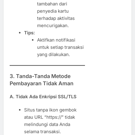
tambahan dari
penyedia kartu
terhadap aktivitas
mencurigakan.
Tips:
Aktifkan notifikasi
untuk setiap transaksi
yang dilakukan.
3.
Tanda-Tanda Metode
Pembayaran Tidak Aman
A. Tidak Ada Enkripsi SSL/TLS
Situs tanpa ikon gembok
atau URL “https://” tidak
melindungi data Anda
selama transaksi.