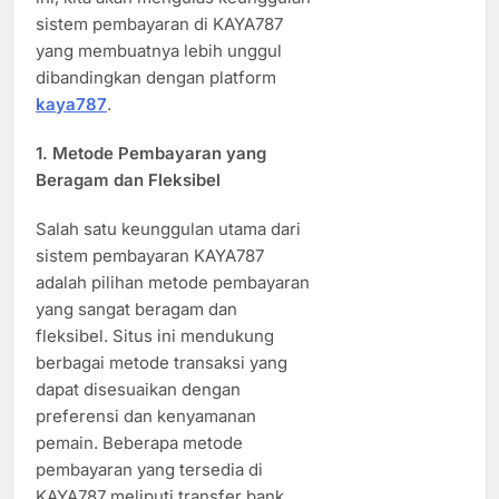
sistem pembayaran di KAYA787
yang membuatnya lebih unggul
dibandingkan dengan platform
kaya787
.
1. Metode Pembayaran yang
Beragam dan Fleksibel
Salah satu keunggulan utama dari
sistem pembayaran KAYA787
adalah pilihan metode pembayaran
yang sangat beragam dan
fleksibel. Situs ini mendukung
berbagai metode transaksi yang
dapat disesuaikan dengan
preferensi dan kenyamanan
pemain. Beberapa metode
pembayaran yang tersedia di
KAYA787 meliputi transfer bank