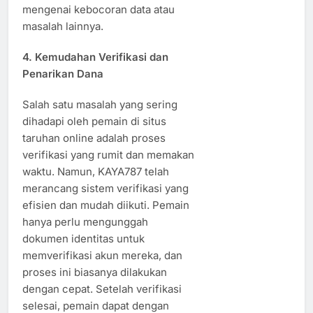
mengenai kebocoran data atau
masalah lainnya.
4. Kemudahan Verifikasi dan
Penarikan Dana
Salah satu masalah yang sering
dihadapi oleh pemain di situs
taruhan online adalah proses
verifikasi yang rumit dan memakan
waktu. Namun, KAYA787 telah
merancang sistem verifikasi yang
efisien dan mudah diikuti. Pemain
hanya perlu mengunggah
dokumen identitas untuk
memverifikasi akun mereka, dan
proses ini biasanya dilakukan
dengan cepat. Setelah verifikasi
selesai, pemain dapat dengan