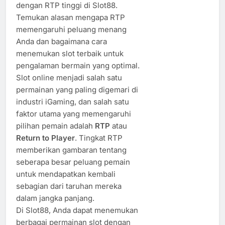
dengan RTP tinggi di Slot88.
Temukan alasan mengapa RTP
memengaruhi peluang menang
Anda dan bagaimana cara
menemukan slot terbaik untuk
pengalaman bermain yang optimal.
Slot online menjadi salah satu
permainan yang paling digemari di
industri iGaming, dan salah satu
faktor utama yang memengaruhi
pilihan pemain adalah
RTP
atau
Return to Player
. Tingkat RTP
memberikan gambaran tentang
seberapa besar peluang pemain
untuk mendapatkan kembali
sebagian dari taruhan mereka
dalam jangka panjang.
Di Slot88, Anda dapat menemukan
berbagai permainan slot dengan