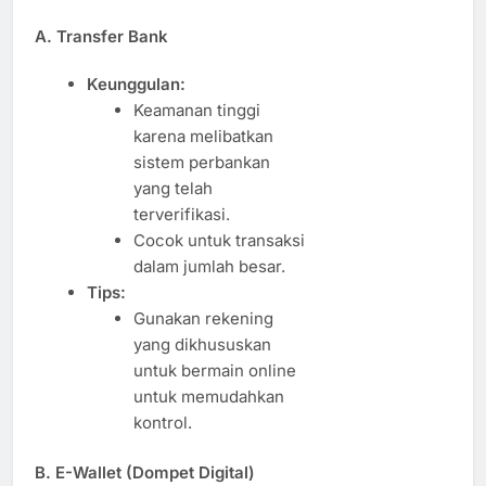
A. Transfer Bank
Keunggulan:
Keamanan tinggi
karena melibatkan
sistem perbankan
yang telah
terverifikasi.
Cocok untuk transaksi
dalam jumlah besar.
Tips:
Gunakan rekening
yang dikhususkan
untuk bermain online
untuk memudahkan
kontrol.
B. E-Wallet (Dompet Digital)