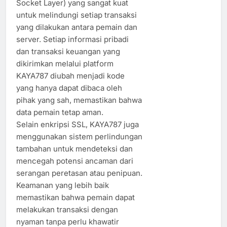
Socket Layer) yang sangat kuat
untuk melindungi setiap transaksi
yang dilakukan antara pemain dan
server. Setiap informasi pribadi
dan transaksi keuangan yang
dikirimkan melalui platform
KAYA787 diubah menjadi kode
yang hanya dapat dibaca oleh
pihak yang sah, memastikan bahwa
data pemain tetap aman.
Selain enkripsi SSL, KAYA787 juga
menggunakan sistem perlindungan
tambahan untuk mendeteksi dan
mencegah potensi ancaman dari
serangan peretasan atau penipuan.
Keamanan yang lebih baik
memastikan bahwa pemain dapat
melakukan transaksi dengan
nyaman tanpa perlu khawatir