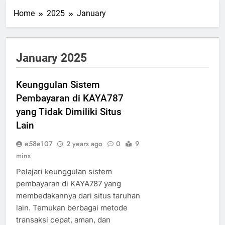
Home
2025
January
January 2025
Keunggulan Sistem
Pembayaran di KAYA787
yang Tidak Dimiliki Situs
Lain
e58e107
2 years ago
0
9
mins
Pelajari keunggulan sistem
pembayaran di KAYA787 yang
membedakannya dari situs taruhan
lain. Temukan berbagai metode
transaksi cepat, aman, dan