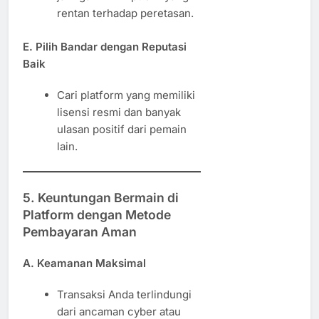
rentan terhadap peretasan.
E. Pilih Bandar dengan Reputasi
Baik
Cari platform yang memiliki
lisensi resmi dan banyak
ulasan positif dari pemain
lain.
5.
Keuntungan Bermain di
Platform dengan Metode
Pembayaran Aman
A. Keamanan Maksimal
Transaksi Anda terlindungi
dari ancaman cyber atau