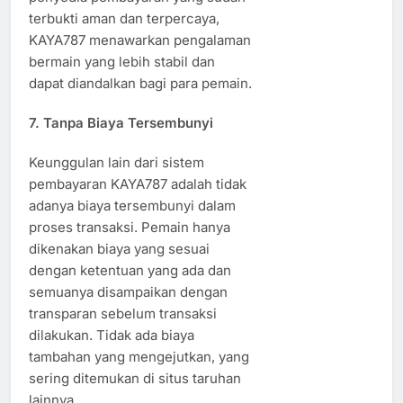
terbukti aman dan terpercaya,
KAYA787 menawarkan pengalaman
bermain yang lebih stabil dan
dapat diandalkan bagi para pemain.
7. Tanpa Biaya Tersembunyi
Keunggulan lain dari sistem
pembayaran KAYA787 adalah tidak
adanya biaya tersembunyi dalam
proses transaksi. Pemain hanya
dikenakan biaya yang sesuai
dengan ketentuan yang ada dan
semuanya disampaikan dengan
transparan sebelum transaksi
dilakukan. Tidak ada biaya
tambahan yang mengejutkan, yang
sering ditemukan di situs taruhan
lainnya.