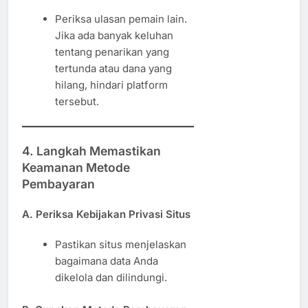
Periksa ulasan pemain lain.
Jika ada banyak keluhan
tentang penarikan yang
tertunda atau dana yang
hilang, hindari platform
tersebut.
4.
Langkah Memastikan
Keamanan Metode
Pembayaran
A. Periksa Kebijakan Privasi Situs
Pastikan situs menjelaskan
bagaimana data Anda
dikelola dan dilindungi.