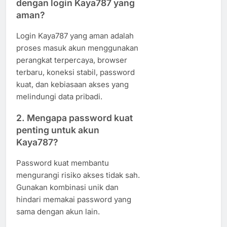
dengan login Kaya787 yang
aman?
Login Kaya787 yang aman adalah
proses masuk akun menggunakan
perangkat terpercaya, browser
terbaru, koneksi stabil, password
kuat, dan kebiasaan akses yang
melindungi data pribadi.
2. Mengapa password kuat
penting untuk akun
Kaya787?
Password kuat membantu
mengurangi risiko akses tidak sah.
Gunakan kombinasi unik dan
hindari memakai password yang
sama dengan akun lain.