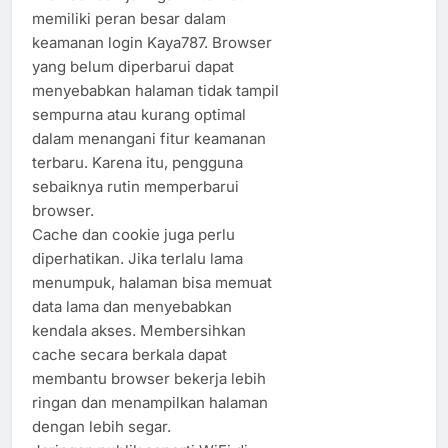
memiliki peran besar dalam
keamanan login Kaya787. Browser
yang belum diperbarui dapat
menyebabkan halaman tidak tampil
sempurna atau kurang optimal
dalam menangani fitur keamanan
terbaru. Karena itu, pengguna
sebaiknya rutin memperbarui
browser.
Cache dan cookie juga perlu
diperhatikan. Jika terlalu lama
menumpuk, halaman bisa memuat
data lama dan menyebabkan
kendala akses. Membersihkan
cache secara berkala dapat
membantu browser bekerja lebih
ringan dan menampilkan halaman
dengan lebih segar.