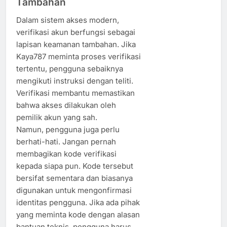
Tambahan
Dalam sistem akses modern,
verifikasi akun berfungsi sebagai
lapisan keamanan tambahan. Jika
Kaya787 meminta proses verifikasi
tertentu, pengguna sebaiknya
mengikuti instruksi dengan teliti.
Verifikasi membantu memastikan
bahwa akses dilakukan oleh
pemilik akun yang sah.
Namun, pengguna juga perlu
berhati-hati. Jangan pernah
membagikan kode verifikasi
kepada siapa pun. Kode tersebut
bersifat sementara dan biasanya
digunakan untuk mengonfirmasi
identitas pengguna. Jika ada pihak
yang meminta kode dengan alasan
bantuan teknis, pengguna harus