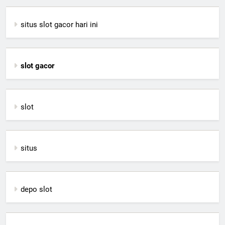
situs slot gacor hari ini
slot gacor
slot
situs
depo slot