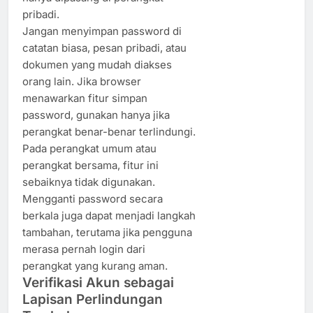
pribadi.
Jangan menyimpan password di
catatan biasa, pesan pribadi, atau
dokumen yang mudah diakses
orang lain. Jika browser
menawarkan fitur simpan
password, gunakan hanya jika
perangkat benar-benar terlindungi.
Pada perangkat umum atau
perangkat bersama, fitur ini
sebaiknya tidak digunakan.
Mengganti password secara
berkala juga dapat menjadi langkah
tambahan, terutama jika pengguna
merasa pernah login dari
perangkat yang kurang aman.
Verifikasi Akun sebagai
Lapisan Perlindungan