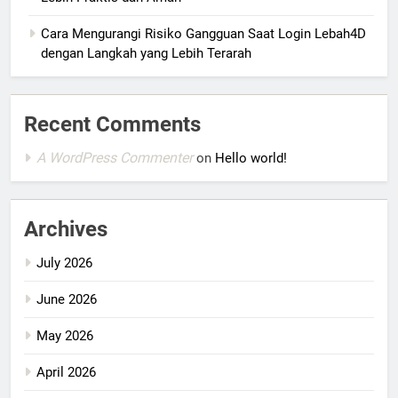
Cara Mengurangi Risiko Gangguan Saat Login Lebah4D
dengan Langkah yang Lebih Terarah
Recent Comments
A WordPress Commenter
on
Hello world!
Archives
July 2026
June 2026
May 2026
April 2026