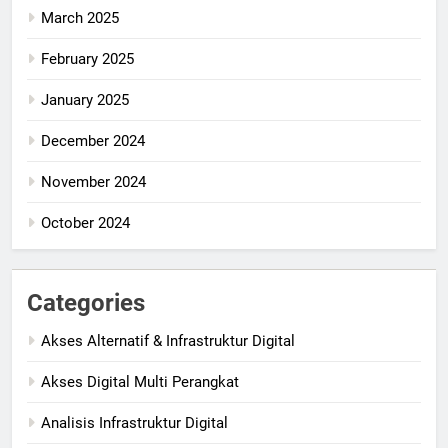
March 2025
February 2025
January 2025
December 2024
November 2024
October 2024
Categories
Akses Alternatif & Infrastruktur Digital
Akses Digital Multi Perangkat
Analisis Infrastruktur Digital