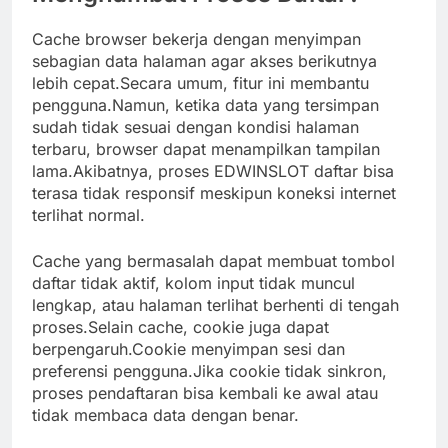
Cache browser bekerja dengan menyimpan
sebagian data halaman agar akses berikutnya
lebih cepat.Secara umum, fitur ini membantu
pengguna.Namun, ketika data yang tersimpan
sudah tidak sesuai dengan kondisi halaman
terbaru, browser dapat menampilkan tampilan
lama.Akibatnya, proses EDWINSLOT daftar bisa
terasa tidak responsif meskipun koneksi internet
terlihat normal.
Cache yang bermasalah dapat membuat tombol
daftar tidak aktif, kolom input tidak muncul
lengkap, atau halaman terlihat berhenti di tengah
proses.Selain cache, cookie juga dapat
berpengaruh.Cookie menyimpan sesi dan
preferensi pengguna.Jika cookie tidak sinkron,
proses pendaftaran bisa kembali ke awal atau
tidak membaca data dengan benar.