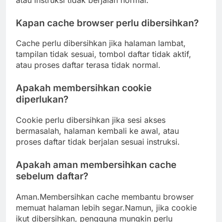
Kapan cache browser perlu dibersihkan?
Cache perlu dibersihkan jika halaman lambat,
tampilan tidak sesuai, tombol daftar tidak aktif,
atau proses daftar terasa tidak normal.
Apakah membersihkan cookie
diperlukan?
Cookie perlu dibersihkan jika sesi akses
bermasalah, halaman kembali ke awal, atau
proses daftar tidak berjalan sesuai instruksi.
Apakah aman membersihkan cache
sebelum daftar?
Aman.Membersihkan cache membantu browser
memuat halaman lebih segar.Namun, jika cookie
ikut dibersihkan, pengguna mungkin perlu