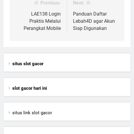
Previous:
Next:
Post
navigation
LAE138 Login
Panduan Daftar
Praktis Melalui
Lebah4D agar Akun
Perangkat Mobile
Siap Digunakan
situs slot gacor
slot gacor hari ini
situs link slot gacor