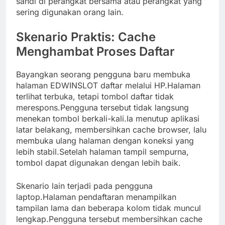
sandi di perangkat bersama atau perangkat yang
sering digunakan orang lain.
Skenario Praktis: Cache
Menghambat Proses Daftar
Bayangkan seorang pengguna baru membuka
halaman EDWINSLOT daftar melalui HP.Halaman
terlihat terbuka, tetapi tombol daftar tidak
merespons.Pengguna tersebut tidak langsung
menekan tombol berkali-kali.Ia menutup aplikasi
latar belakang, membersihkan cache browser, lalu
membuka ulang halaman dengan koneksi yang
lebih stabil.Setelah halaman tampil sempurna,
tombol dapat digunakan dengan lebih baik.
Skenario lain terjadi pada pengguna
laptop.Halaman pendaftaran menampilkan
tampilan lama dan beberapa kolom tidak muncul
lengkap.Pengguna tersebut membersihkan cache