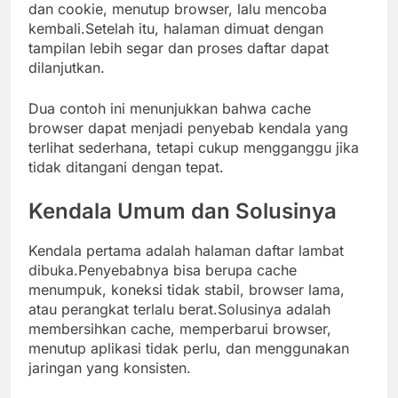
dan cookie, menutup browser, lalu mencoba
kembali.Setelah itu, halaman dimuat dengan
tampilan lebih segar dan proses daftar dapat
dilanjutkan.
Dua contoh ini menunjukkan bahwa cache
browser dapat menjadi penyebab kendala yang
terlihat sederhana, tetapi cukup mengganggu jika
tidak ditangani dengan tepat.
Kendala Umum dan Solusinya
Kendala pertama adalah halaman daftar lambat
dibuka.Penyebabnya bisa berupa cache
menumpuk, koneksi tidak stabil, browser lama,
atau perangkat terlalu berat.Solusinya adalah
membersihkan cache, memperbarui browser,
menutup aplikasi tidak perlu, dan menggunakan
jaringan yang konsisten.