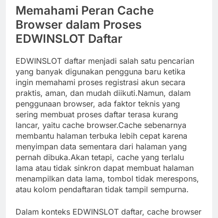
Memahami Peran Cache
Browser dalam Proses
EDWINSLOT Daftar
EDWINSLOT daftar menjadi salah satu pencarian
yang banyak digunakan pengguna baru ketika
ingin memahami proses registrasi akun secara
praktis, aman, dan mudah diikuti.Namun, dalam
penggunaan browser, ada faktor teknis yang
sering membuat proses daftar terasa kurang
lancar, yaitu cache browser.Cache sebenarnya
membantu halaman terbuka lebih cepat karena
menyimpan data sementara dari halaman yang
pernah dibuka.Akan tetapi, cache yang terlalu
lama atau tidak sinkron dapat membuat halaman
menampilkan data lama, tombol tidak merespons,
atau kolom pendaftaran tidak tampil sempurna.
Dalam konteks EDWINSLOT daftar, cache browser