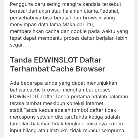
Pengguna baru sering mengira kendala tersebut
berasal dari akun atau halaman utama.Padahal,
penyebabnya bisa berasal dari browser yang
menyimpan data lama.Maka dari itu,
membersihkan cache dan cookie pada waktu yang
tepat dapat membantu proses daftar berjalan lebih
segar.
Tanda EDWINSLOT Daftar
Terhambat Cache Browser
Ada beberapa tanda yang dapat menunjukkan
bahwa cache browser menghambat proses
EDWINSLOT daftar.Tanda pertama adalah halaman
terasa lambat meskipun koneksi internet
stabil.Tanda kedua adalah tombol daftar tidak
merespons setelah ditekan.Tanda ketiga adalah
tampilan halaman tidak lengkap, misalnya kolom
input hilang atau instruksi tidak muncul sempurna.