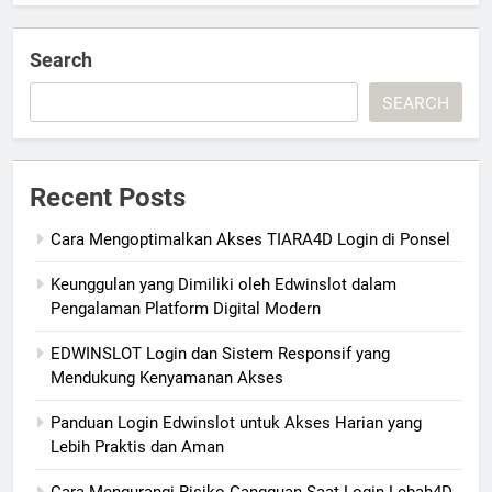
Search
SEARCH
Recent Posts
Cara Mengoptimalkan Akses TIARA4D Login di Ponsel
Keunggulan yang Dimiliki oleh Edwinslot dalam
Pengalaman Platform Digital Modern
EDWINSLOT Login dan Sistem Responsif yang
Mendukung Kenyamanan Akses
Panduan Login Edwinslot untuk Akses Harian yang
Lebih Praktis dan Aman