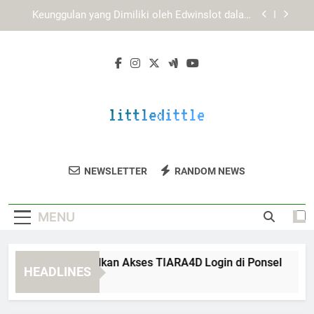
Skip
EDWINSLOT Login dan Sistem Responsif yang
to
Mendukung Kenyamanan Akses
content
Panduan Login Edwinslot untuk Akses Harian
yang Lebih Praktis dan Aman
Cara Mengoptimalkan Akses TIARA4D Login di
Ponsel
Keunggulan yang Dimiliki oleh Edwinslot dalam
Pengalaman Platform Digital Modern
EDWINSLOT Login dan Sistem Responsif yang
Mendukung Kenyamanan Akses
Little Dittle
Dapatkan Mainan Edukatif Dan Produk
Panduan Login Edwinslot untuk Akses Harian
NEWSLETTER
RANDOM NEWS
yang Lebih Praktis dan Aman
Anak Berkualitas Di Little Dittle.
MENU
ra Mengoptimalkan Akses TIARA4D Login di Ponsel
Keu
HEADLINES
eeks Ago
1 Mo