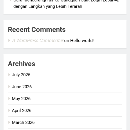
Cara Mengurangi Risiko Gangguan Saat Login Lebah4D
dengan Langkah yang Lebih Terarah
Recent Comments
A WordPress Commenter
on
Hello world!
Archives
July 2026
June 2026
May 2026
April 2026
March 2026