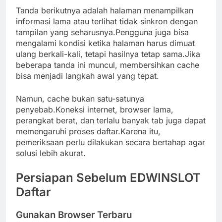
Tanda berikutnya adalah halaman menampilkan
informasi lama atau terlihat tidak sinkron dengan
tampilan yang seharusnya.Pengguna juga bisa
mengalami kondisi ketika halaman harus dimuat
ulang berkali-kali, tetapi hasilnya tetap sama.Jika
beberapa tanda ini muncul, membersihkan cache
bisa menjadi langkah awal yang tepat.
Namun, cache bukan satu-satunya
penyebab.Koneksi internet, browser lama,
perangkat berat, dan terlalu banyak tab juga dapat
memengaruhi proses daftar.Karena itu,
pemeriksaan perlu dilakukan secara bertahap agar
solusi lebih akurat.
Persiapan Sebelum EDWINSLOT
Daftar
Gunakan Browser Terbaru