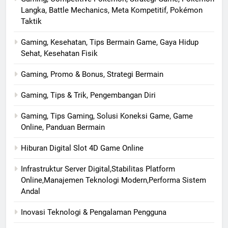
Langka, Battle Mechanics, Meta Kompetitif, Pokémon
Taktik
Gaming, Kesehatan, Tips Bermain Game, Gaya Hidup
Sehat, Kesehatan Fisik
Gaming, Promo & Bonus, Strategi Bermain
Gaming, Tips & Trik, Pengembangan Diri
Gaming, Tips Gaming, Solusi Koneksi Game, Game
Online, Panduan Bermain
Hiburan Digital Slot 4D Game Online
Infrastruktur Server Digital,Stabilitas Platform
Online,Manajemen Teknologi Modern,Performa Sistem
Andal
Inovasi Teknologi & Pengalaman Pengguna