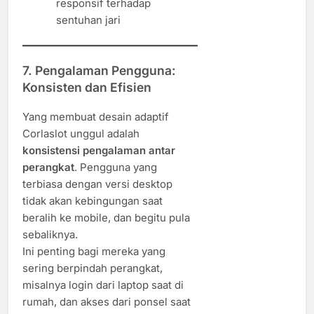
responsif terhadap
sentuhan jari
7. Pengalaman Pengguna:
Konsisten dan Efisien
Yang membuat desain adaptif
Corlaslot unggul adalah
konsistensi pengalaman antar
perangkat
. Pengguna yang
terbiasa dengan versi desktop
tidak akan kebingungan saat
beralih ke mobile, dan begitu pula
sebaliknya.
Ini penting bagi mereka yang
sering berpindah perangkat,
misalnya login dari laptop saat di
rumah, dan akses dari ponsel saat