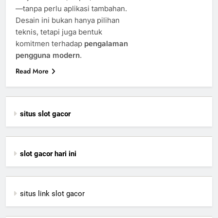
—tanpa perlu aplikasi tambahan.
Desain ini bukan hanya pilihan
teknis, tetapi juga bentuk
komitmen terhadap
pengalaman
pengguna modern
.
Read More
situs slot gacor
slot gacor hari ini
situs link slot gacor