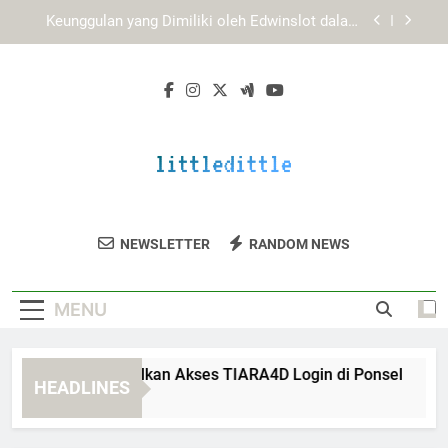
Skip
EDWINSLOT Login dan Sistem Responsif yang
to
Mendukung Kenyamanan Akses
content
Panduan Login Edwinslot untuk Akses Harian
yang Lebih Praktis dan Aman
Cara Mengoptimalkan Akses TIARA4D Login di
Ponsel
Keunggulan yang Dimiliki oleh Edwinslot dalam
Pengalaman Platform Digital Modern
EDWINSLOT Login dan Sistem Responsif yang
Mendukung Kenyamanan Akses
Little Dittle
Dapatkan Mainan Edukatif Dan Produk
Panduan Login Edwinslot untuk Akses Harian
NEWSLETTER
RANDOM NEWS
yang Lebih Praktis dan Aman
Anak Berkualitas Di Little Dittle.
MENU
ra Mengoptimalkan Akses TIARA4D Login di Ponsel
Keu
HEADLINES
Weeks Ago
1 M