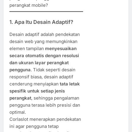
perangkat mobile?
1. Apa Itu Desain Adaptif?
Desain adaptif adalah pendekatan
desain web yang memungkinkan
elemen tampilan
menyesuaikan
secara otomatis dengan resolusi
dan ukuran layar perangkat
pengguna
. Tidak seperti desain
responsif biasa, desain adaptif
cenderung menyiapkan
tata letak
spesifik untuk setiap jenis
perangkat
, sehingga pengalaman
pengguna terasa lebih presisi dan
optimal.
Corlaslot menerapkan pendekatan
ini agar pengguna tetap