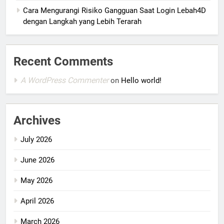
Cara Mengurangi Risiko Gangguan Saat Login Lebah4D
dengan Langkah yang Lebih Terarah
Recent Comments
A WordPress Commenter
on
Hello world!
Archives
July 2026
June 2026
May 2026
April 2026
March 2026