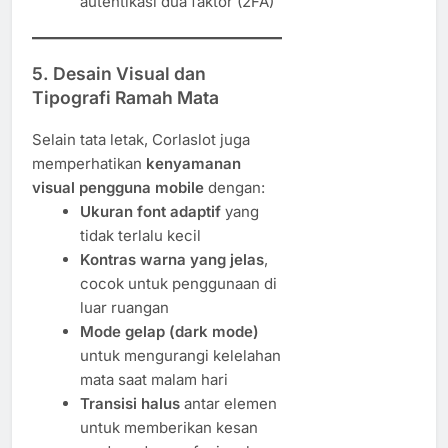
autentikasi dua faktor (2FA)
5. Desain Visual dan
Tipografi Ramah Mata
Selain tata letak, Corlaslot juga
memperhatikan
kenyamanan
visual pengguna mobile
dengan:
Ukuran font adaptif
yang
tidak terlalu kecil
Kontras warna yang jelas
,
cocok untuk penggunaan di
luar ruangan
Mode gelap (dark mode)
untuk mengurangi kelelahan
mata saat malam hari
Transisi halus
antar elemen
untuk memberikan kesan