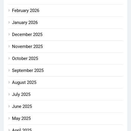
February 2026
January 2026
December 2025
November 2025
October 2025
September 2025
August 2025
July 2025
June 2025
May 2025
April 2025