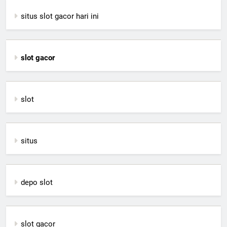
situs slot gacor hari ini
slot gacor
slot
situs
depo slot
slot gacor