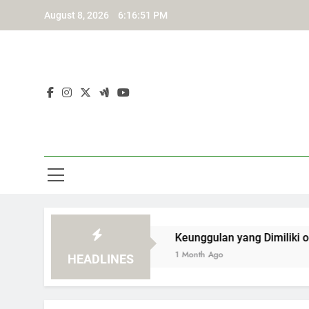
Skip
August 8, 2026
6:16:52 PM
to
content
Litt
Dapatkan M
Login di Ponsel
Keunggulan yang Dimiliki oleh Edwinsl
1 Month Ago
HEADLINES