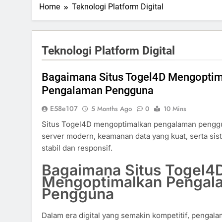
Home
Teknologi Platform Digital
Teknologi Platform Digital
Bagaimana Situs Togel4D Mengopti
Pengalaman Pengguna
E58e107
5 Months Ago
0
10 Mins
Situs Togel4D mengoptimalkan pengalaman penggu
server modern, keamanan data yang kuat, serta sis
stabil dan responsif.
Bagaimana Situs Togel4
Mengoptimalkan Pengal
Pengguna
Dalam era digital yang semakin kompetitif, pengal