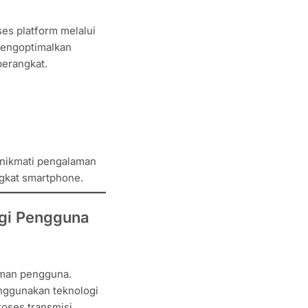
es platform melalui
mengoptimalkan
perangkat.
enikmati pengalaman
gkat smartphone.
gi Pengguna
aman pengguna.
enggunakan teknologi
oses transmisi.