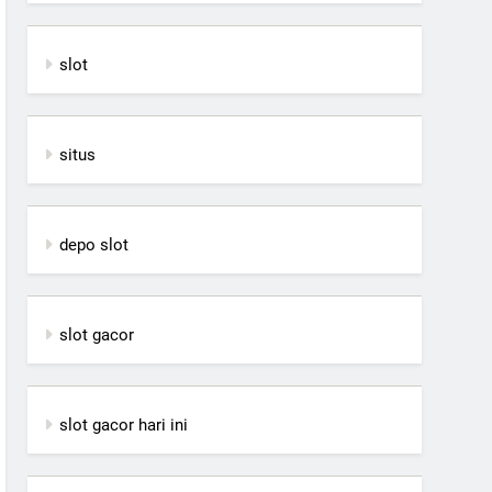
slot
situs
depo slot
slot gacor
slot gacor hari ini