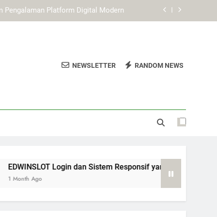
am Pengalaman Platform Digital Modern
if yang Mendukung Kenyamanan Akses
s Harian yang Lebih Praktis dan Aman
NEWSLETTER
RANDOM NEWS
alkan Akses TIARA4D Login di Ponsel
am Pengalaman Platform Digital Modern
if yang Mendukung Kenyamanan Akses
s Harian yang Lebih Praktis dan Aman
T Login dan Sistem Responsif yang Mendukung Kenyamanan