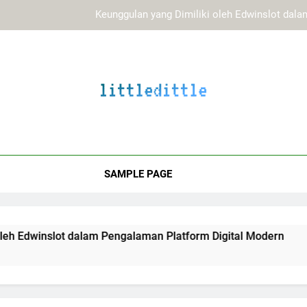
Keunggulan yang Dimiliki oleh Edwinslot dal
EDWINSLOT Login dan Sistem Respons
Panduan Login Edwinslot untuk Akse
Cara Mengoptim
le Dittle
Keunggulan yang Dimiliki oleh Edwinslot dal
ainan Edukatif Dan Produk Anak Berkualitas Di Little Dittle.
EDWINSLOT Login dan Sistem Respons
SAMPLE PAGE
Panduan Login Edwinslot untuk Akse
ot dalam Pengalaman Platform Digital Modern
EDWINSLO
1 Month Ago