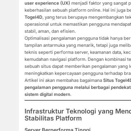
user experience (UX)
menjadi faktor yang sangat p
keberhasilan sebuah platform online. Hal ini juga 
Togel4D
, yang terus berupaya mengembangkan tek
operasional untuk memastikan pengguna mendapat
stabil, aman, dan efisien.
Optimalisasi pengalaman pengguna tidak hanya ber
tampilan antarmuka yang menarik, tetapi juga meli
teknis seperti performa server, keamanan data, ke
kemudahan navigasi platform. Dengan kombinasi te
sebuah situs dapat memberikan pengalaman yang le
meningkatkan kepercayaan pengguna terhadap bran
Artikel ini akan membahas bagaimana
Situs Togel
pengalaman pengguna melalui berbagai pendekat
sistem digital modern
.
Infrastruktur Teknologi yang Me
Stabilitas Platform
Server Berperforma Tinggi