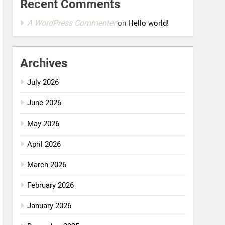
Recent Comments
A WordPress Commenter
on
Hello world!
Archives
July 2026
June 2026
May 2026
April 2026
March 2026
February 2026
January 2026