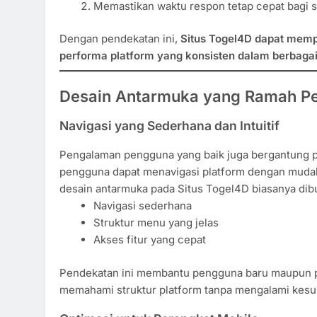
Memastikan waktu respon tetap cepat bagi 
Dengan pendekatan ini,
Situs Togel4D dapat mem
performa platform yang konsisten dalam berbagai 
Desain Antarmuka yang Ramah P
Navigasi yang Sederhana dan Intuitif
Pengalaman pengguna yang baik juga bergantung 
pengguna dapat menavigasi platform dengan mudah.
desain antarmuka pada Situs Togel4D biasanya dibu
Navigasi sederhana
Struktur menu yang jelas
Akses fitur yang cepat
Pendekatan ini membantu pengguna baru maupun 
memahami struktur platform tanpa mengalami kesul