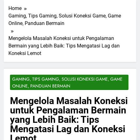
Home
Gaming, Tips Gaming, Solusi Koneksi Game, Game
Online, Panduan Bermain
Mengelola Masalah Koneksi untuk Pengalaman
Bermain yang Lebih Baik: Tips Mengatasi Lag dan
Koneksi Lemot
GAMING, TIPS GAMING, SOLUSI KONEKSI GAME, GAME
ONLINE, PANDUAN BERMAIN
Mengelola Masalah Koneksi
untuk Pengalaman Bermain
yang Lebih Baik: Tips
Mengatasi Lag dan Koneksi
Lemot