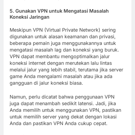
5.
Gunakan VPN untuk Mengatasi Masalah
Koneksi Jaringan
Meskipun VPN (Virtual Private Network) sering
digunakan untuk alasan keamanan dan privasi,
beberapa pemain juga menggunakannya untuk
mengatasi masalah lag dan koneksi yang buruk.
VPN dapat membantu mengoptimalkan jalur
koneksi internet dengan merutekan lalu lintas
melalui jalur yang lebih stabil, terutama jika server
game Anda mengalami masalah atau jika ada
gangguan di jalur koneksi biasa.
Namun, perlu dicatat bahwa penggunaan VPN
juga dapat menambah sedikit latensi. Jadi, jika
Anda memilih untuk menggunakan VPN, pastikan
untuk memilih server yang dekat dengan lokasi
Anda dan pastikan VPN Anda cukup cepat.