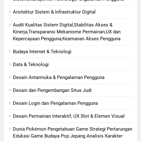
Arsitektur Sistem & Infrastruktur Digital
Audit Kualitas Sistem Digital,Stabilitas Akses &
Kinerja,Transparansi Mekanisme Permainan,UX dan
Kepercayaan Pengguna,Keamanan Akses Pengguna
Budaya Internet & Teknologi
Data & Teknologi
Desain Antarmuka & Pengalaman Pengguna
Desain dan Pengembangan Situs Judi
Desain Login dan Pengalaman Pengguna
Desain Permainan Interaktif, UX Slot & Elemen Visual
Dunia Pokémon Pengetahuan Game Strategi Pertarungan
Edukasi Game Budaya Pop Jepang Analisis Karakter