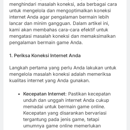
menghindari masalah koneksi, ada berbagai cara
untuk mengelola dan mengoptimalkan koneksi
internet Anda agar pengalaman bermain lebih
lancar dan minim gangguan. Dalam artikel ini,
kami akan membahas cara-cara efektif untuk
mengatasi masalah koneksi dan memaksimalkan
pengalaman bermain game Anda.
1.
Periksa Koneksi Internet Anda
Langkah pertama yang perlu Anda lakukan untuk
mengelola masalah koneksi adalah memeriksa
kualitas internet yang Anda gunakan.
Kecepatan Internet
: Pastikan kecepatan
unduh dan unggah internet Anda cukup
memadai untuk bermain game online.
Kecepatan yang disarankan bervariasi
tergantung pada jenis game, tetapi
umumnya game online memerlukan