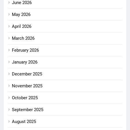
June 2026
May 2026
April 2026
March 2026
February 2026
January 2026
December 2025
November 2025
October 2025
September 2025
August 2025