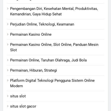
Pengembangan Diri, Kesehatan Mental, Produktivitas,
Kemandirian, Gaya Hidup Sehat
Perjudian Online, Teknologi, Keamanan
Permainan Kasino Online
Permainan Kasino Online, Slot Online, Panduan Mesin
Slot
Permainan Online, Taruhan Olahraga, Judi Bola
Permainan, Hiburan, Strategi
Platform Digital Teknologi Pengguna Sistem Online
Modern
situs slot
situs slot gacor