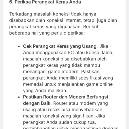
6.
Periksa Perangkat Keras Anda
Terkadang masalah koneksi tidak hanya
disebabkan oleh koneksi internet, tetapi juga oleh
perangkat keras yang digunakan. Berikut
beberapa hal yang perlu diperiksa:
Cek Perangkat Keras yang Usang
: Jika
Anda menggunakan PC atau konsol lama,
masalah koneksi bisa disebabkan oleh
perangkat keras yang tidak mampu
menangani game modern. Pastikan
perangkat Anda memiliki spesifikasi yang
memadai untuk menjalankan game online
yang Anda mainkan.
Pastikan Router dan Modem Berfungsi
dengan Baik
: Router atau modem yang
usang atau rusak bisa menyebabkan
masalah koneksi yang signifikan. Jika
perangkat Anda sudah cukup tua,
pertimbangkan untuk menggantinya dengan