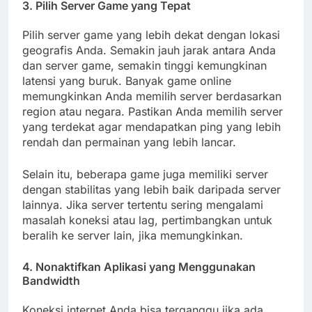
3.
Pilih Server Game yang Tepat
Pilih server game yang lebih dekat dengan lokasi
geografis Anda. Semakin jauh jarak antara Anda
dan server game, semakin tinggi kemungkinan
latensi yang buruk. Banyak game online
memungkinkan Anda memilih server berdasarkan
region atau negara. Pastikan Anda memilih server
yang terdekat agar mendapatkan ping yang lebih
rendah dan permainan yang lebih lancar.
Selain itu, beberapa game juga memiliki server
dengan stabilitas yang lebih baik daripada server
lainnya. Jika server tertentu sering mengalami
masalah koneksi atau lag, pertimbangkan untuk
beralih ke server lain, jika memungkinkan.
4.
Nonaktifkan Aplikasi yang Menggunakan
Bandwidth
Koneksi internet Anda bisa terganggu jika ada