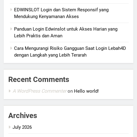
EDWINSLOT Login dan Sistem Responsif yang
Mendukung Kenyamanan Akses
Panduan Login Edwinslot untuk Akses Harian yang
Lebih Praktis dan Aman
Cara Mengurangi Risiko Gangguan Saat Login Lebah4D
dengan Langkah yang Lebih Terarah
Recent Comments
A WordPress Commenter
on
Hello world!
Archives
July 2026