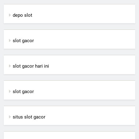
depo slot
slot gacor
slot gacor hari ini
slot gacor
situs slot gacor