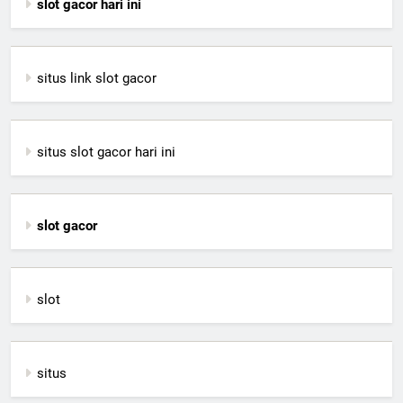
slot gacor hari ini
situs link slot gacor
situs slot gacor hari ini
slot gacor
slot
situs