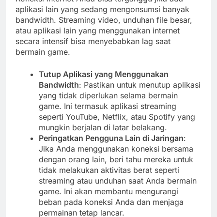
aplikasi lain yang sedang mengonsumsi banyak
bandwidth. Streaming video, unduhan file besar,
atau aplikasi lain yang menggunakan internet
secara intensif bisa menyebabkan lag saat
bermain game.
Tutup Aplikasi yang Menggunakan
Bandwidth
: Pastikan untuk menutup aplikasi
yang tidak diperlukan selama bermain
game. Ini termasuk aplikasi streaming
seperti YouTube, Netflix, atau Spotify yang
mungkin berjalan di latar belakang.
Peringatkan Pengguna Lain di Jaringan
:
Jika Anda menggunakan koneksi bersama
dengan orang lain, beri tahu mereka untuk
tidak melakukan aktivitas berat seperti
streaming atau unduhan saat Anda bermain
game. Ini akan membantu mengurangi
beban pada koneksi Anda dan menjaga
permainan tetap lancar.