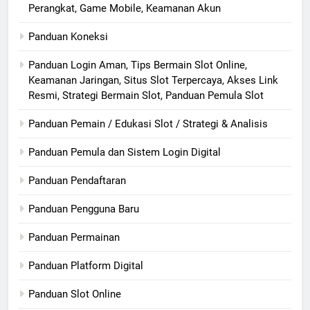
Perangkat, Game Mobile, Keamanan Akun
Panduan Koneksi
Panduan Login Aman, Tips Bermain Slot Online,
Keamanan Jaringan, Situs Slot Terpercaya, Akses Link
Resmi, Strategi Bermain Slot, Panduan Pemula Slot
Panduan Pemain / Edukasi Slot / Strategi & Analisis
Panduan Pemula dan Sistem Login Digital
Panduan Pendaftaran
Panduan Pengguna Baru
Panduan Permainan
Panduan Platform Digital
Panduan Slot Online