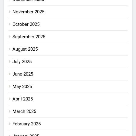
November 2025
October 2025
September 2025
August 2025
July 2025
June 2025
May 2025
April 2025
March 2025
February 2025