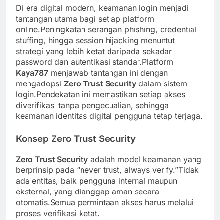
Di era digital modern, keamanan login menjadi
tantangan utama bagi setiap platform
online.Peningkatan serangan phishing, credential
stuffing, hingga session hijacking menuntut
strategi yang lebih ketat daripada sekadar
password dan autentikasi standar.Platform
Kaya787
menjawab tantangan ini dengan
mengadopsi
Zero Trust Security
dalam sistem
login.Pendekatan ini memastikan setiap akses
diverifikasi tanpa pengecualian, sehingga
keamanan identitas digital pengguna tetap terjaga.
Konsep Zero Trust Security
Zero Trust Security
adalah model keamanan yang
berprinsip pada “never trust, always verify.”Tidak
ada entitas, baik pengguna internal maupun
eksternal, yang dianggap aman secara
otomatis.Semua permintaan akses harus melalui
proses verifikasi ketat.