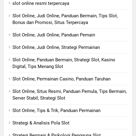
slot online resmi terpercaya
Slot Online, Judi Online, Panduan Bermain, Tips Slot,
Bonus dan Promosi, Situs Terpercaya
Slot Online, Judi Online, Panduan Pemain
Slot Online, Judi Online, Strategi Permainan
Slot Online, Panduan Bermain, Strategi Slot, Kasino
Digital, Tips Menang Slot
Slot Online, Permainan Casino, Panduan Taruhan
Slot Online, Situs Resmi, Panduan Pemula, Tips Bermain,
Server Stabil, Strategi Slot
Slot Online, Tips & Trik, Panduan Permainan
Strategi & Analisis Pola Slot
Strategi Bermain & Psikologi Pengguna Slot