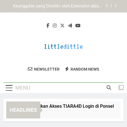
Skip
EDWINSLOT Login dan Sistem Responsif yang
to
Mendukung Kenyamanan Akses
content
Panduan Login Edwinslot untuk Akses Harian
yang Lebih Praktis dan Aman
Cara Mengoptimalkan Akses TIARA4D Login di
Ponsel
Keunggulan yang Dimiliki oleh Edwinslot dalam
Pengalaman Platform Digital Modern
EDWINSLOT Login dan Sistem Responsif yang
Mendukung Kenyamanan Akses
Little Dittle
Dapatkan Mainan Edukatif Dan Produk
Panduan Login Edwinslot untuk Akses Harian
NEWSLETTER
RANDOM NEWS
yang Lebih Praktis dan Aman
Anak Berkualitas Di Little Dittle.
MENU
ra Mengoptimalkan Akses TIARA4D Login di Ponsel
Keu
HEADLINES
Weeks Ago
1 Mo