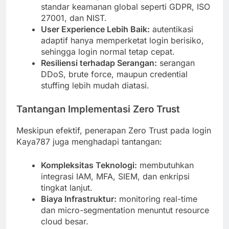
standar keamanan global seperti GDPR, ISO
27001, dan NIST.
User Experience Lebih Baik:
autentikasi
adaptif hanya memperketat login berisiko,
sehingga login normal tetap cepat.
Resiliensi terhadap Serangan:
serangan
DDoS, brute force, maupun credential
stuffing lebih mudah diatasi.
Tantangan Implementasi Zero Trust
Meskipun efektif, penerapan Zero Trust pada login
Kaya787 juga menghadapi tantangan:
Kompleksitas Teknologi:
membutuhkan
integrasi IAM, MFA, SIEM, dan enkripsi
tingkat lanjut.
Biaya Infrastruktur:
monitoring real-time
dan micro-segmentation menuntut resource
cloud besar.