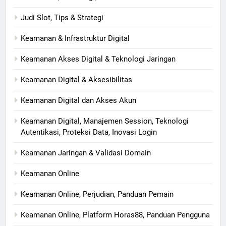
Judi Slot, Tips & Strategi
Keamanan & Infrastruktur Digital
Keamanan Akses Digital & Teknologi Jaringan
Keamanan Digital & Aksesibilitas
Keamanan Digital dan Akses Akun
Keamanan Digital, Manajemen Session, Teknologi
Autentikasi, Proteksi Data, Inovasi Login
Keamanan Jaringan & Validasi Domain
Keamanan Online
Keamanan Online, Perjudian, Panduan Pemain
Keamanan Online, Platform Horas88, Panduan Pengguna