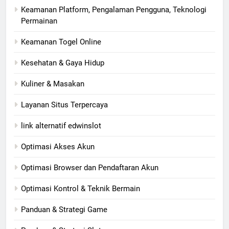
Keamanan Platform, Pengalaman Pengguna, Teknologi
Permainan
Keamanan Togel Online
Kesehatan & Gaya Hidup
Kuliner & Masakan
Layanan Situs Terpercaya
link alternatif edwinslot
Optimasi Akses Akun
Optimasi Browser dan Pendaftaran Akun
Optimasi Kontrol & Teknik Bermain
Panduan & Strategi Game