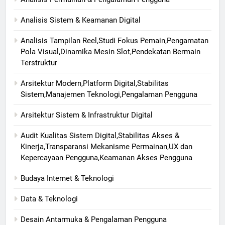
Analisis Sistem & Keamanan Digital
Analisis Tampilan Reel,Studi Fokus Pemain,Pengamatan
Pola Visual,Dinamika Mesin Slot,Pendekatan Bermain
Terstruktur
Arsitektur Modern,Platform Digital,Stabilitas
Sistem,Manajemen Teknologi,Pengalaman Pengguna
Arsitektur Sistem & Infrastruktur Digital
Audit Kualitas Sistem Digital,Stabilitas Akses &
Kinerja,Transparansi Mekanisme Permainan,UX dan
Kepercayaan Pengguna,Keamanan Akses Pengguna
Budaya Internet & Teknologi
Data & Teknologi
Desain Antarmuka & Pengalaman Pengguna