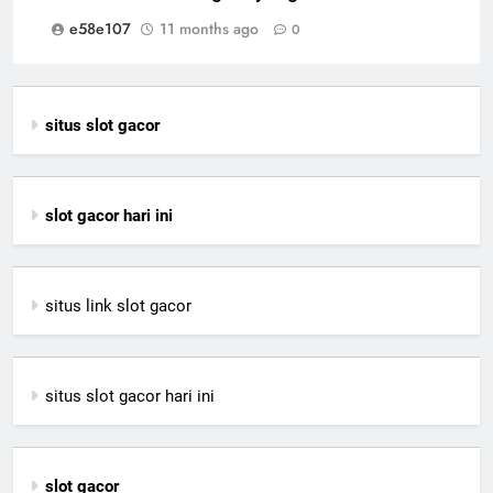
e58e107
11 months ago
0
situs slot gacor
slot gacor hari ini
situs link slot gacor
situs slot gacor hari ini
slot gacor