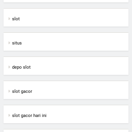
slot
situs
depo slot
slot gacor
slot gacor hari ini