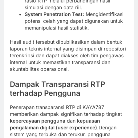
rasio RTP melalui perbandingan hasil
simulasi dengan data riil.
System Penetration Test:
Mengidentifikasi
potensi celah yang dapat digunakan untuk
memanipulasi hasil statistik.
Hasil audit tersebut dipublikasikan dalam bentuk
laporan teknis internal yang disimpan di repositori
terenkripsi dan dapat diakses oleh tim pengawas
internal untuk memastikan transparansi dan
akuntabilitas operasional.
Dampak Transparansi RTP
terhadap Pengguna
Penerapan transparansi RTP di KAYA787
memberikan dampak signifikan terhadap tingkat
kepercayaan pengguna
dan
kepuasan
pengalaman digital (user experience)
.Dengan
sistem yang terbuka dan terukur, pengguna