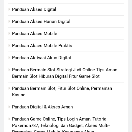
Panduan Akses Digital
Panduan Akses Harian Digital
Panduan Akses Mobile
Panduan Akses Mobile Praktis
Panduan Aktivasi Akun Digital
Panduan Bermain Slot Strategi Judi Online Tips Aman
Bermain Slot Hiburan Digital Fitur Game Slot
Panduan Bermain Slot, Fitur Slot Online, Permainan
Kasino
Panduan Digital & Akses Aman
Panduan Game Online, Tips Login Aman, Tutorial
Pokemon787, Teknologi dan Gadget, Akses Multi-
Perangkat, Game Mobile, Keamanan Akun