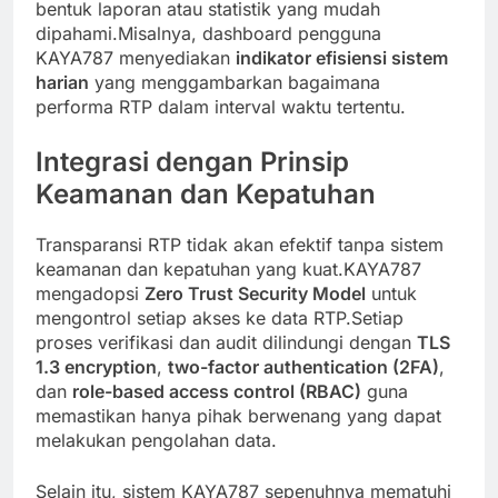
bentuk laporan atau statistik yang mudah
dipahami.Misalnya, dashboard pengguna
KAYA787 menyediakan
indikator efisiensi sistem
harian
yang menggambarkan bagaimana
performa RTP dalam interval waktu tertentu.
Integrasi dengan Prinsip
Keamanan dan Kepatuhan
Transparansi RTP tidak akan efektif tanpa sistem
keamanan dan kepatuhan yang kuat.KAYA787
mengadopsi
Zero Trust Security Model
untuk
mengontrol setiap akses ke data RTP.Setiap
proses verifikasi dan audit dilindungi dengan
TLS
1.3 encryption
,
two-factor authentication (2FA)
,
dan
role-based access control (RBAC)
guna
memastikan hanya pihak berwenang yang dapat
melakukan pengolahan data.
Selain itu, sistem KAYA787 sepenuhnya mematuhi