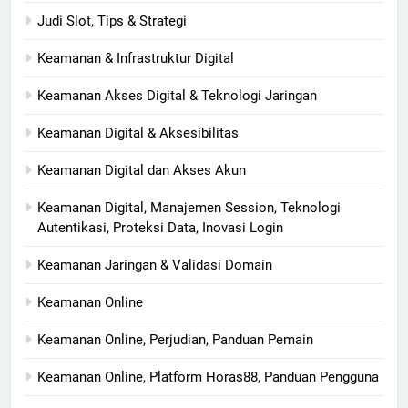
Judi Slot, Tips & Strategi
Keamanan & Infrastruktur Digital
Keamanan Akses Digital & Teknologi Jaringan
Keamanan Digital & Aksesibilitas
Keamanan Digital dan Akses Akun
Keamanan Digital, Manajemen Session, Teknologi
Autentikasi, Proteksi Data, Inovasi Login
Keamanan Jaringan & Validasi Domain
Keamanan Online
Keamanan Online, Perjudian, Panduan Pemain
Keamanan Online, Platform Horas88, Panduan Pengguna