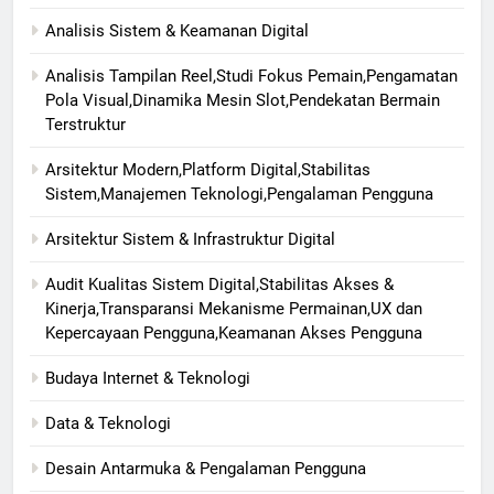
Analisis Sistem & Keamanan Digital
Analisis Tampilan Reel,Studi Fokus Pemain,Pengamatan
Pola Visual,Dinamika Mesin Slot,Pendekatan Bermain
Terstruktur
Arsitektur Modern,Platform Digital,Stabilitas
Sistem,Manajemen Teknologi,Pengalaman Pengguna
Arsitektur Sistem & Infrastruktur Digital
Audit Kualitas Sistem Digital,Stabilitas Akses &
Kinerja,Transparansi Mekanisme Permainan,UX dan
Kepercayaan Pengguna,Keamanan Akses Pengguna
Budaya Internet & Teknologi
Data & Teknologi
Desain Antarmuka & Pengalaman Pengguna