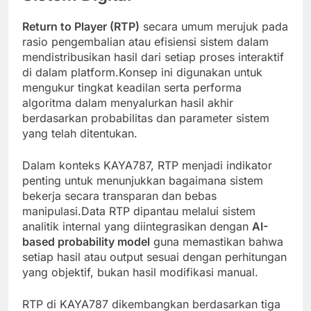
Return to Player (RTP)
secara umum merujuk pada
rasio pengembalian atau efisiensi sistem dalam
mendistribusikan hasil dari setiap proses interaktif
di dalam platform.Konsep ini digunakan untuk
mengukur tingkat keadilan serta performa
algoritma dalam menyalurkan hasil akhir
berdasarkan probabilitas dan parameter sistem
yang telah ditentukan.
Dalam konteks KAYA787, RTP menjadi indikator
penting untuk menunjukkan bagaimana sistem
bekerja secara transparan dan bebas
manipulasi.Data RTP dipantau melalui sistem
analitik internal yang diintegrasikan dengan
AI-
based probability model
guna memastikan bahwa
setiap hasil atau output sesuai dengan perhitungan
yang objektif, bukan hasil modifikasi manual.
RTP di KAYA787 dikembangkan berdasarkan tiga