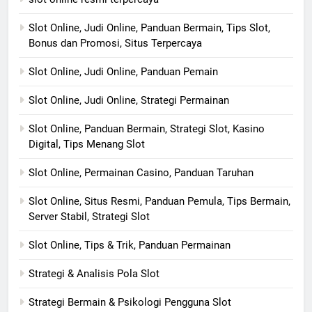
Slot Online, Judi Online, Panduan Bermain, Tips Slot,
Bonus dan Promosi, Situs Terpercaya
Slot Online, Judi Online, Panduan Pemain
Slot Online, Judi Online, Strategi Permainan
Slot Online, Panduan Bermain, Strategi Slot, Kasino
Digital, Tips Menang Slot
Slot Online, Permainan Casino, Panduan Taruhan
Slot Online, Situs Resmi, Panduan Pemula, Tips Bermain,
Server Stabil, Strategi Slot
Slot Online, Tips & Trik, Panduan Permainan
Strategi & Analisis Pola Slot
Strategi Bermain & Psikologi Pengguna Slot