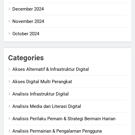
December 2024
November 2024
October 2024
Categories
Akses Alternatif & Infrastruktur Digital
Akses Digital Multi Perangkat
Analisis Infrastruktur Digital
Analisis Media dan Literasi Digital
Analisis Perilaku Pemain & Strategi Bermain Harian
Analisis Permainan & Pengalaman Pengguna