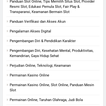
Panduan Slot Online, Tips Memilih Situs Slot, Provider
Resmi Slot, Edukasi Pemula Slot, Fair Play &
Transparansi, Keamanan Bermain Slot
Panduan Verifikasi dan Akses Akun
Pengalaman Akses Digital
Pengembangan Diri & Pendidikan Karakter
Pengembangan Diri, Kesehatan Mental, Produktivitas,
Kemandirian, Gaya Hidup Sehat
Perjudian Online, Teknologi, Keamanan
Permainan Kasino Online
Permainan Kasino Online, Slot Online, Panduan Mesin
Slot
Permainan Online, Taruhan Olahraga, Judi Bola