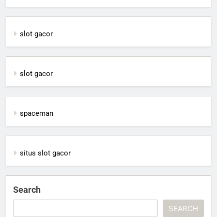
slot gacor
slot gacor
spaceman
situs slot gacor
Search
SEARCH