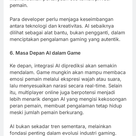
pemain.
Para developer perlu menjaga keseimbangan
antara teknologi dan kreativitas. AI sebaiknya
dilihat sebagai alat bantu, bukan pengganti, dalam
menciptakan pengalaman gaming yang autentik.
6. Masa Depan AI dalam Game
Ke depan, integrasi AI diprediksi akan semakin
mendalam. Game mungkin akan mampu membaca
emosi pemain melalui ekspresi wajah atau suara,
lalu menyesuaikan narasi secara real-time. Selain
itu, multiplayer online juga berpotensi menjadi
lebih menarik dengan AI yang mengisi kekosongan
peran pemain, membuat pengalaman tetap hidup
meski jumlah pemain berkurang.
AI bukan sekadar tren sementara, melainkan
fondasi penting dalam evolusi industri gaming.