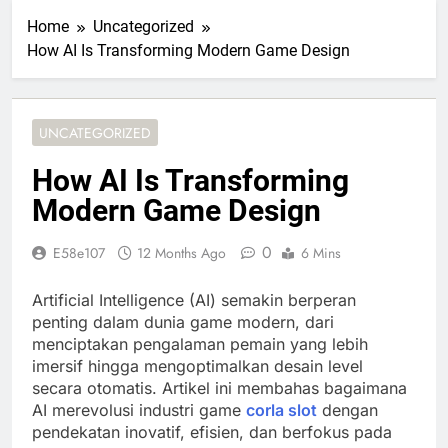
Home
Uncategorized
How AI Is Transforming Modern Game Design
UNCATEGORIZED
How AI Is Transforming
Modern Game Design
0
E58e107
12 Months Ago
6 Mins
Artificial Intelligence (AI) semakin berperan
penting dalam dunia game modern, dari
menciptakan pengalaman pemain yang lebih
imersif hingga mengoptimalkan desain level
secara otomatis. Artikel ini membahas bagaimana
AI merevolusi industri game
corla slot
dengan
pendekatan inovatif, efisien, dan berfokus pada