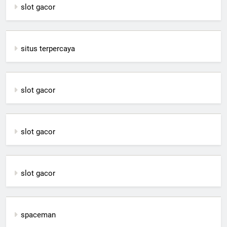
slot gacor
situs terpercaya
slot gacor
slot gacor
slot gacor
spaceman