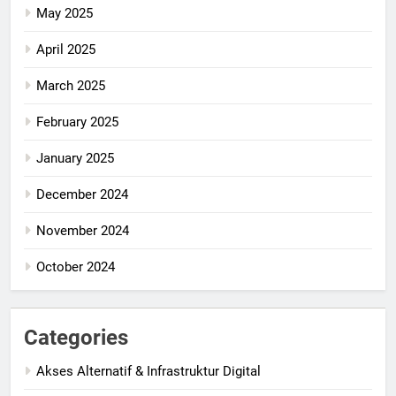
May 2025
April 2025
March 2025
February 2025
January 2025
December 2024
November 2024
October 2024
Categories
Akses Alternatif & Infrastruktur Digital