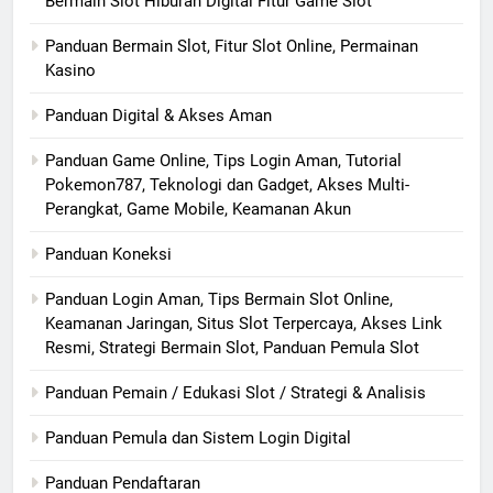
Bermain Slot Hiburan Digital Fitur Game Slot
Panduan Bermain Slot, Fitur Slot Online, Permainan
Kasino
Panduan Digital & Akses Aman
Panduan Game Online, Tips Login Aman, Tutorial
Pokemon787, Teknologi dan Gadget, Akses Multi-
Perangkat, Game Mobile, Keamanan Akun
Panduan Koneksi
Panduan Login Aman, Tips Bermain Slot Online,
Keamanan Jaringan, Situs Slot Terpercaya, Akses Link
Resmi, Strategi Bermain Slot, Panduan Pemula Slot
Panduan Pemain / Edukasi Slot / Strategi & Analisis
Panduan Pemula dan Sistem Login Digital
Panduan Pendaftaran