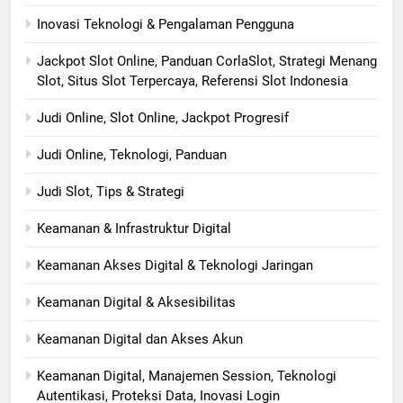
Inovasi Teknologi & Pengalaman Pengguna
Jackpot Slot Online, Panduan CorlaSlot, Strategi Menang
Slot, Situs Slot Terpercaya, Referensi Slot Indonesia
Judi Online, Slot Online, Jackpot Progresif
Judi Online, Teknologi, Panduan
Judi Slot, Tips & Strategi
Keamanan & Infrastruktur Digital
Keamanan Akses Digital & Teknologi Jaringan
Keamanan Digital & Aksesibilitas
Keamanan Digital dan Akses Akun
Keamanan Digital, Manajemen Session, Teknologi
Autentikasi, Proteksi Data, Inovasi Login