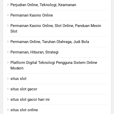
Perjudian Online, Teknologi, Keamanan
Permainan Kasino Online
Permainan Kasino Online, Slot Online, Panduan Mesin
Slot
Permainan Online, Taruhan Olahraga, Judi Bola
Permainan, Hiburan, Strategi
Platform Digital Teknologi Pengguna Sistem Online
Modern
situs slot
situs slot gacor
situs slot gacor hari ini
situs slot online