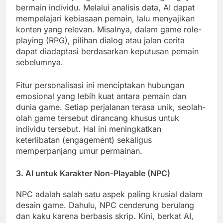
bermain individu. Melalui analisis data, AI dapat
mempelajari kebiasaan pemain, lalu menyajikan
konten yang relevan. Misalnya, dalam game role-
playing (RPG), pilihan dialog atau jalan cerita
dapat diadaptasi berdasarkan keputusan pemain
sebelumnya.
Fitur personalisasi ini menciptakan hubungan
emosional yang lebih kuat antara pemain dan
dunia game. Setiap perjalanan terasa unik, seolah-
olah game tersebut dirancang khusus untuk
individu tersebut. Hal ini meningkatkan
keterlibatan (engagement) sekaligus
memperpanjang umur permainan.
3. AI untuk Karakter Non-Playable (NPC)
NPC adalah salah satu aspek paling krusial dalam
desain game. Dahulu, NPC cenderung berulang
dan kaku karena berbasis skrip. Kini, berkat AI,