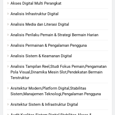
Akses Digital Multi Perangkat
Analisis Infrastruktur Digital
Analisis Media dan Literasi Digital
Analisis Perilaku Pemain & Strategi Bermain Harian
Analisis Permainan & Pengalaman Pengguna
Analisis Sistem & Keamanan Digital
Analisis Tampilan Reel,Studi Fokus Pemain,Pengamatan
Pola Visual,Dinamika Mesin Slot,Pendekatan Bermain
Terstruktur
Arsitektur Modern,Platform Digital,Stabilitas
Sistem,Manajemen Teknologi,Pengalaman Pengguna
Arsitektur Sistem & Infrastruktur Digital
Audit Kualitas Sistem Digital,Stabilitas Akses &