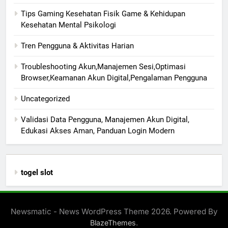
Tips Gaming Kesehatan Fisik Game & Kehidupan
Kesehatan Mental Psikologi
Tren Pengguna & Aktivitas Harian
Troubleshooting Akun,Manajemen Sesi,Optimasi
Browser,Keamanan Akun Digital,Pengalaman Pengguna
Uncategorized
Validasi Data Pengguna, Manajemen Akun Digital,
Edukasi Akses Aman, Panduan Login Modern
togel slot
Newsmatic - News WordPress Theme 2026. Powered By
.
BlazeThemes