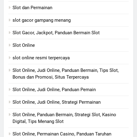
Slot dan Permainan
slot gacor gampang menang
Slot Gacor, Jackpot, Panduan Bermain Slot
Slot Online
slot online resmi terpercaya
Slot Online, Judi Online, Panduan Bermain, Tips Slot,
Bonus dan Promosi, Situs Terpercaya
Slot Online, Judi Online, Panduan Pemain
Slot Online, Judi Online, Strategi Permainan
Slot Online, Panduan Bermain, Strategi Slot, Kasino
Digital, Tips Menang Slot
Slot Online, Permainan Casino, Panduan Taruhan