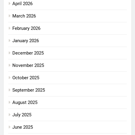
April 2026
March 2026
February 2026
January 2026
December 2025
November 2025
October 2025
September 2025
August 2025
July 2025
June 2025