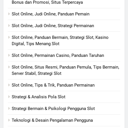
Bonus dan Promosi, Situs Terpercaya
Slot Online, Judi Online, Panduan Pemain
Slot Online, Judi Online, Strategi Permainan
Slot Online, Panduan Bermain, Strategi Slot, Kasino
Digital, Tips Menang Slot
Slot Online, Permainan Casino, Panduan Taruhan
Slot Online, Situs Resmi, Panduan Pemula, Tips Bermain,
Server Stabil, Strategi Slot
Slot Online, Tips & Trik, Panduan Permainan
Strategi & Analisis Pola Slot
Strategi Bermain & Psikologi Pengguna Slot
Teknologi & Desain Pengalaman Pengguna