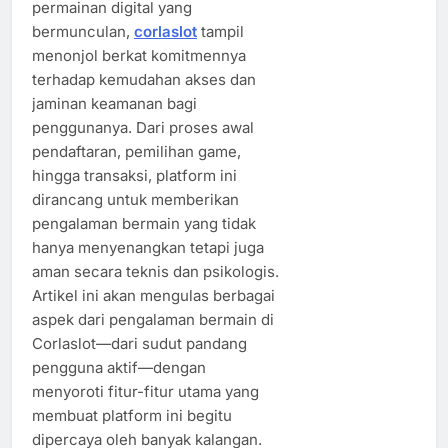
permainan digital yang
bermunculan,
corlaslot
tampil
menonjol berkat komitmennya
terhadap kemudahan akses dan
jaminan keamanan bagi
penggunanya. Dari proses awal
pendaftaran, pemilihan game,
hingga transaksi, platform ini
dirancang untuk memberikan
pengalaman bermain yang tidak
hanya menyenangkan tetapi juga
aman secara teknis dan psikologis.
Artikel ini akan mengulas berbagai
aspek dari pengalaman bermain di
Corlaslot—dari sudut pandang
pengguna aktif—dengan
menyoroti fitur-fitur utama yang
membuat platform ini begitu
dipercaya oleh banyak kalangan.