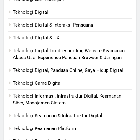
Teknologi Digital
Teknologi Digital & Interaksi Pengguna
Teknologi Digital & UX
Teknologi Digital Troubleshooting Website Keamanan
Akses User Experience Panduan Browser & Jaringan
Teknologi Digital, Panduan Online, Gaya Hidup Digital
Teknologi Game Digital
Teknologi Informasi, Infrastruktur Digital, Keamanan
Siber, Manajemen Sistem
Teknologi Keamanan & Infrastruktur Digital
Teknologi Keamanan Platform