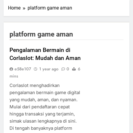
Home
platform game aman
platform game aman
Pengalaman Bermain di
Corlaslot: Mudah dan Aman
e58e107
1 year ago
0
6
mins
Corlaslot menghadirkan
pengalaman bermain game digital
yang mudah, aman, dan nyaman.
Mulai dari pendaftaran cepat
hingga transaksi yang terjamin,
simak ulasan lengkapnya di sini.
Di tengah banyaknya platform