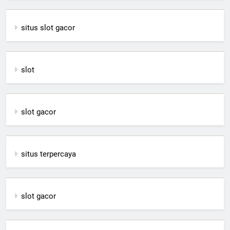
situs slot gacor
slot
slot gacor
situs terpercaya
slot gacor