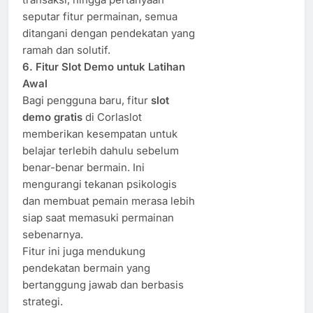
seputar fitur permainan, semua
ditangani dengan pendekatan yang
ramah dan solutif.
6. Fitur Slot Demo untuk Latihan
Awal
Bagi pengguna baru, fitur
slot
demo gratis
di Corlaslot
memberikan kesempatan untuk
belajar terlebih dahulu sebelum
benar-benar bermain. Ini
mengurangi tekanan psikologis
dan membuat pemain merasa lebih
siap saat memasuki permainan
sebenarnya.
Fitur ini juga mendukung
pendekatan bermain yang
bertanggung jawab dan berbasis
strategi.