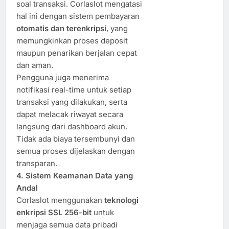
soal transaksi. Corlaslot mengatasi
hal ini dengan sistem pembayaran
otomatis dan terenkripsi
, yang
memungkinkan proses deposit
maupun penarikan berjalan cepat
dan aman.
Pengguna juga menerima
notifikasi real-time untuk setiap
transaksi yang dilakukan, serta
dapat melacak riwayat secara
langsung dari dashboard akun.
Tidak ada biaya tersembunyi dan
semua proses dijelaskan dengan
transparan.
4. Sistem Keamanan Data yang
Andal
Corlaslot menggunakan
teknologi
enkripsi SSL 256-bit
untuk
menjaga semua data pribadi