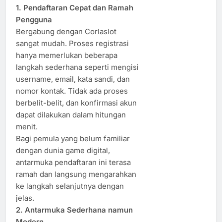
1. Pendaftaran Cepat dan Ramah
Pengguna
Bergabung dengan Corlaslot
sangat mudah. Proses registrasi
hanya memerlukan beberapa
langkah sederhana seperti mengisi
username, email, kata sandi, dan
nomor kontak. Tidak ada proses
berbelit-belit, dan konfirmasi akun
dapat dilakukan dalam hitungan
menit.
Bagi pemula yang belum familiar
dengan dunia game digital,
antarmuka pendaftaran ini terasa
ramah dan langsung mengarahkan
ke langkah selanjutnya dengan
jelas.
2. Antarmuka Sederhana namun
Modern