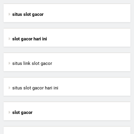
situs slot gacor
slot gacor hari ini
situs link slot gacor
situs slot gacor hari ini
slot gacor