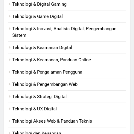
Teknologi & Digital Gaming
Teknologi & Game Digital
Teknologi & Inovasi, Analisis Digital, Pengembangan
Sistem
Teknologi & Keamanan Digital
Teknologi & Keamanan, Panduan Online
Teknologi & Pengalaman Pengguna
Teknologi & Pengembangan Web
Teknologi & Strategi Digital
Teknologi & UX Digital
Teknologi Akses Web & Panduan Teknis
Teknologi dan Keuangan