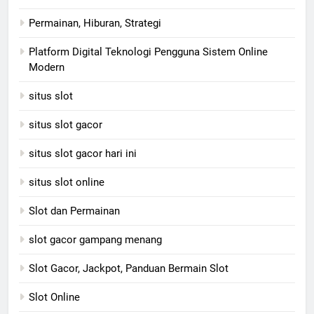
Permainan, Hiburan, Strategi
Platform Digital Teknologi Pengguna Sistem Online
Modern
situs slot
situs slot gacor
situs slot gacor hari ini
situs slot online
Slot dan Permainan
slot gacor gampang menang
Slot Gacor, Jackpot, Panduan Bermain Slot
Slot Online