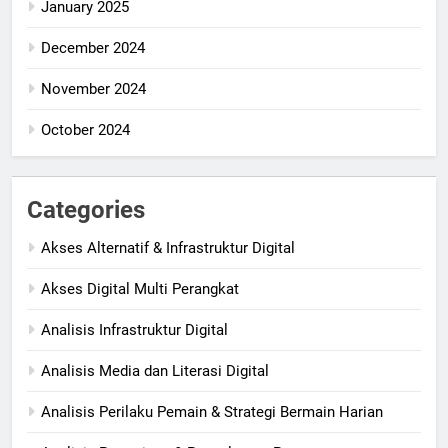
January 2025
December 2024
November 2024
October 2024
Categories
Akses Alternatif & Infrastruktur Digital
Akses Digital Multi Perangkat
Analisis Infrastruktur Digital
Analisis Media dan Literasi Digital
Analisis Perilaku Pemain & Strategi Bermain Harian