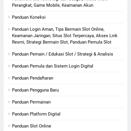
Perangkat, Game Mobile, Keamanan Akun
Panduan Koneksi
Panduan Login Aman, Tips Bermain Slot Online,
Keamanan Jaringan, Situs Slot Terpercaya, Akses Link
Resmi, Strategi Bermain Slot, Panduan Pemula Slot
Panduan Pemain / Edukasi Slot / Strategi & Analisis
Panduan Pemula dan Sistem Login Digital
Panduan Pendaftaran
Panduan Pengguna Baru
Panduan Permainan
Panduan Platform Digital
Panduan Slot Online