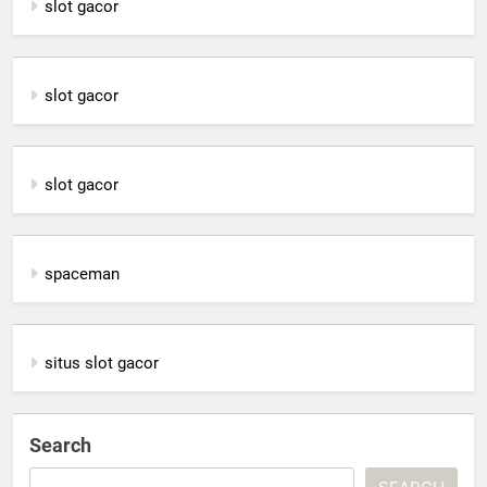
slot gacor
slot gacor
slot gacor
spaceman
situs slot gacor
Search