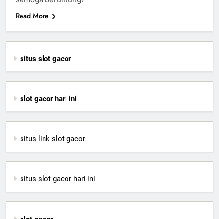
Read More
situs slot gacor
slot gacor hari ini
situs link slot gacor
situs slot gacor hari ini
slot gacor