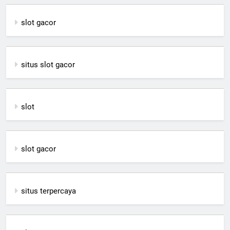
slot gacor
situs slot gacor
slot
slot gacor
situs terpercaya