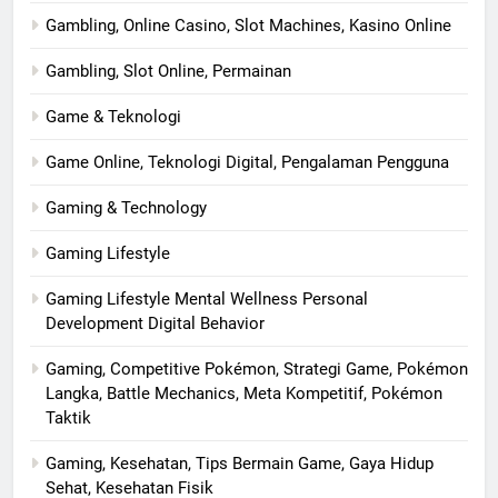
Gambling, Online Casino, Slot Machines, Kasino Online
Gambling, Slot Online, Permainan
Game & Teknologi
Game Online, Teknologi Digital, Pengalaman Pengguna
Gaming & Technology
Gaming Lifestyle
Gaming Lifestyle Mental Wellness Personal
Development Digital Behavior
Gaming, Competitive Pokémon, Strategi Game, Pokémon
Langka, Battle Mechanics, Meta Kompetitif, Pokémon
Taktik
Gaming, Kesehatan, Tips Bermain Game, Gaya Hidup
Sehat, Kesehatan Fisik