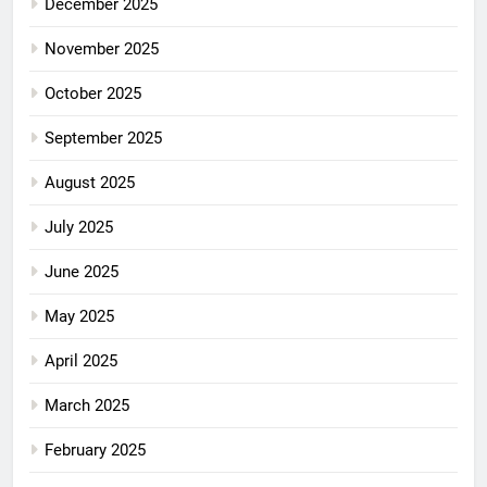
December 2025
November 2025
October 2025
September 2025
August 2025
July 2025
June 2025
May 2025
April 2025
March 2025
February 2025