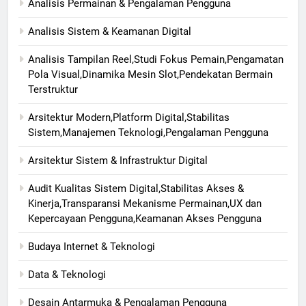
Analisis Permainan & Pengalaman Pengguna
Analisis Sistem & Keamanan Digital
Analisis Tampilan Reel,Studi Fokus Pemain,Pengamatan
Pola Visual,Dinamika Mesin Slot,Pendekatan Bermain
Terstruktur
Arsitektur Modern,Platform Digital,Stabilitas
Sistem,Manajemen Teknologi,Pengalaman Pengguna
Arsitektur Sistem & Infrastruktur Digital
Audit Kualitas Sistem Digital,Stabilitas Akses &
Kinerja,Transparansi Mekanisme Permainan,UX dan
Kepercayaan Pengguna,Keamanan Akses Pengguna
Budaya Internet & Teknologi
Data & Teknologi
Desain Antarmuka & Pengalaman Pengguna