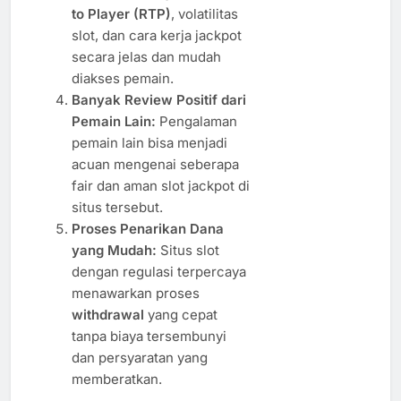
to Player (RTP)
, volatilitas
slot, dan cara kerja jackpot
secara jelas dan mudah
diakses pemain.
Banyak Review Positif dari
Pemain Lain:
Pengalaman
pemain lain bisa menjadi
acuan mengenai seberapa
fair dan aman slot jackpot di
situs tersebut.
Proses Penarikan Dana
yang Mudah:
Situs slot
dengan regulasi terpercaya
menawarkan proses
withdrawal
yang cepat
tanpa biaya tersembunyi
dan persyaratan yang
memberatkan.