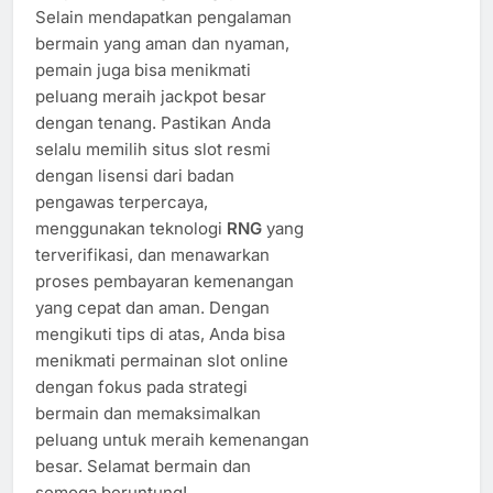
Selain mendapatkan pengalaman
bermain yang aman dan nyaman,
pemain juga bisa menikmati
peluang meraih jackpot besar
dengan tenang. Pastikan Anda
selalu memilih situs slot resmi
dengan lisensi dari badan
pengawas terpercaya,
menggunakan teknologi
RNG
yang
terverifikasi, dan menawarkan
proses pembayaran kemenangan
yang cepat dan aman. Dengan
mengikuti tips di atas, Anda bisa
menikmati permainan slot online
dengan fokus pada strategi
bermain dan memaksimalkan
peluang untuk meraih kemenangan
besar. Selamat bermain dan
semoga beruntung!