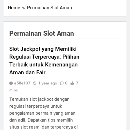
Home
Permainan Slot Aman
Permainan Slot Aman
Slot Jackpot yang Memiliki
Regulasi Terpercaya: Pilihan
Terbaik untuk Kemenangan
Aman dan Fair
e58e107
1 year ago
0
7
mins
Temukan slot jackpot dengan
regulasi terpercaya untuk
pengalaman bermain yang aman
dan adil. Dapatkan tips memilih
situs slot resmi dan terpercaya di