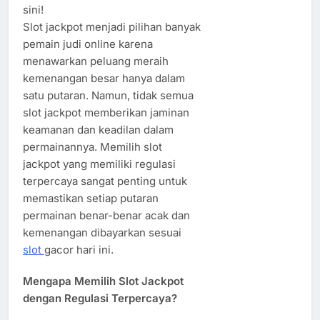
sini!
Slot jackpot menjadi pilihan banyak
pemain judi online karena
menawarkan peluang meraih
kemenangan besar hanya dalam
satu putaran. Namun, tidak semua
slot jackpot memberikan jaminan
keamanan dan keadilan dalam
permainannya. Memilih slot
jackpot yang memiliki regulasi
terpercaya sangat penting untuk
memastikan setiap putaran
permainan benar-benar acak dan
kemenangan dibayarkan sesuai
slot
gacor hari ini.
Mengapa Memilih Slot Jackpot
dengan Regulasi Terpercaya?