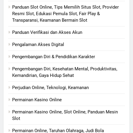
Panduan Slot Online, Tips Memilih Situs Slot, Provider
Resmi Slot, Edukasi Pemula Slot, Fair Play &
Transparansi, Keamanan Bermain Slot
Panduan Verifikasi dan Akses Akun
Pengalaman Akses Digital
Pengembangan Diri & Pendidikan Karakter
Pengembangan Diri, Kesehatan Mental, Produktivitas,
Kemandirian, Gaya Hidup Sehat
Perjudian Online, Teknologi, Keamanan
Permainan Kasino Online
Permainan Kasino Online, Slot Online, Panduan Mesin
Slot
Permainan Online, Taruhan Olahraga, Judi Bola