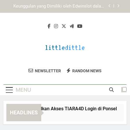
Skip
EDWINSLOT Login dan Sistem Responsif yang
to
Mendukung Kenyamanan Akses
content
Panduan Login Edwinslot untuk Akses Harian
yang Lebih Praktis dan Aman
Cara Mengoptimalkan Akses TIARA4D Login di
Ponsel
Keunggulan yang Dimiliki oleh Edwinslot dalam
Pengalaman Platform Digital Modern
EDWINSLOT Login dan Sistem Responsif yang
Mendukung Kenyamanan Akses
Little Dittle
Dapatkan Mainan Edukatif Dan Produk
Panduan Login Edwinslot untuk Akses Harian
NEWSLETTER
RANDOM NEWS
yang Lebih Praktis dan Aman
Anak Berkualitas Di Little Dittle.
MENU
ra Mengoptimalkan Akses TIARA4D Login di Ponsel
Keu
HEADLINES
Month Ago
1 M