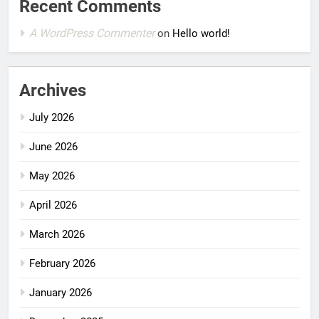
Recent Comments
A WordPress Commenter
on
Hello world!
Archives
July 2026
June 2026
May 2026
April 2026
March 2026
February 2026
January 2026