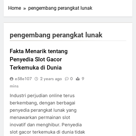
Home
pengembang perangkat lunak
pengembang perangkat lunak
Fakta Menarik tentang
Penyedia Slot Gacor
Terkemuka di Dunia
e58e107
2 years ago
0
9
mins
Industri perjudian online terus
berkembang, dengan berbagai
penyedia perangkat lunak yang
menawarkan permainan slot
inovatif dan menghibur. Penyedia
slot gacor terkemuka di dunia tidak