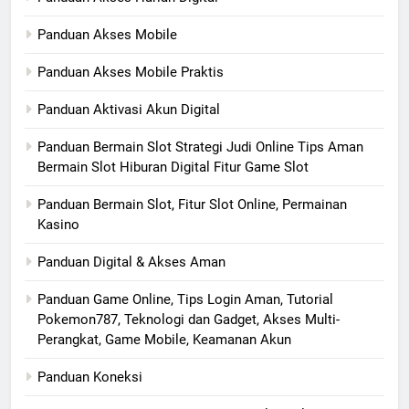
Panduan Akses Mobile
Panduan Akses Mobile Praktis
Panduan Aktivasi Akun Digital
Panduan Bermain Slot Strategi Judi Online Tips Aman
Bermain Slot Hiburan Digital Fitur Game Slot
Panduan Bermain Slot, Fitur Slot Online, Permainan
Kasino
Panduan Digital & Akses Aman
Panduan Game Online, Tips Login Aman, Tutorial
Pokemon787, Teknologi dan Gadget, Akses Multi-
Perangkat, Game Mobile, Keamanan Akun
Panduan Koneksi