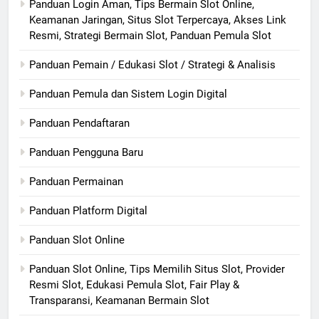
Panduan Login Aman, Tips Bermain Slot Online,
Keamanan Jaringan, Situs Slot Terpercaya, Akses Link
Resmi, Strategi Bermain Slot, Panduan Pemula Slot
Panduan Pemain / Edukasi Slot / Strategi & Analisis
Panduan Pemula dan Sistem Login Digital
Panduan Pendaftaran
Panduan Pengguna Baru
Panduan Permainan
Panduan Platform Digital
Panduan Slot Online
Panduan Slot Online, Tips Memilih Situs Slot, Provider
Resmi Slot, Edukasi Pemula Slot, Fair Play &
Transparansi, Keamanan Bermain Slot