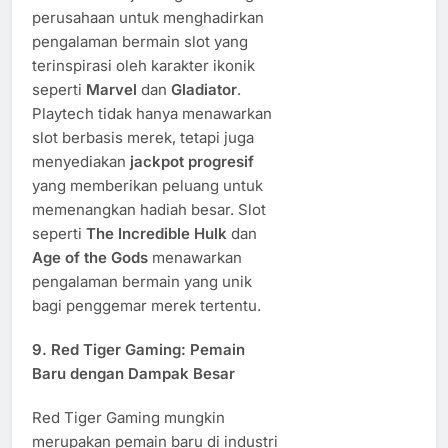
perusahaan untuk menghadirkan
pengalaman bermain slot yang
terinspirasi oleh karakter ikonik
seperti
Marvel
dan
Gladiator
.
Playtech tidak hanya menawarkan
slot berbasis merek, tetapi juga
menyediakan
jackpot progresif
yang memberikan peluang untuk
memenangkan hadiah besar. Slot
seperti
The Incredible Hulk
dan
Age of the Gods
menawarkan
pengalaman bermain yang unik
bagi penggemar merek tertentu.
9.
Red Tiger Gaming: Pemain
Baru dengan Dampak Besar
Red Tiger Gaming mungkin
merupakan pemain baru di industri