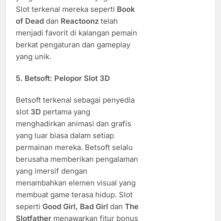
Slot terkenal mereka seperti
Book
of Dead
dan
Reactoonz
telah
menjadi favorit di kalangan pemain
berkat pengaturan dan gameplay
yang unik.
5.
Betsoft: Pelopor Slot 3D
Betsoft terkenal sebagai penyedia
slot
3D
pertama yang
menghadirkan animasi dan grafis
yang luar biasa dalam setiap
permainan mereka. Betsoft selalu
berusaha memberikan pengalaman
yang imersif dengan
menambahkan elemen visual yang
membuat game terasa hidup. Slot
seperti
Good Girl, Bad Girl
dan
The
Slotfather
menawarkan fitur bonus