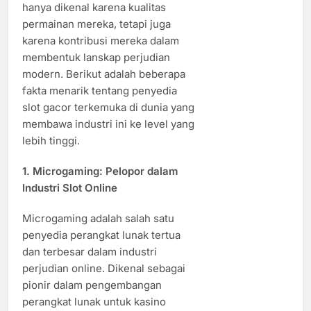
hanya dikenal karena kualitas
permainan mereka, tetapi juga
karena kontribusi mereka dalam
membentuk lanskap perjudian
modern. Berikut adalah beberapa
fakta menarik tentang penyedia
slot gacor terkemuka di dunia yang
membawa industri ini ke level yang
lebih tinggi.
1.
Microgaming: Pelopor dalam
Industri Slot Online
Microgaming adalah salah satu
penyedia perangkat lunak tertua
dan terbesar dalam industri
perjudian online. Dikenal sebagai
pionir dalam pengembangan
perangkat lunak untuk kasino