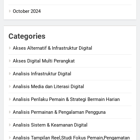
October 2024
Categories
Akses Alternatif & Infrastruktur Digital
Akses Digital Multi Perangkat
Analisis Infrastruktur Digital
Analisis Media dan Literasi Digital
Analisis Perilaku Pemain & Strategi Bermain Harian
Analisis Permainan & Pengalaman Pengguna
Analisis Sistem & Keamanan Digital
Analisis Tampilan Reel,Studi Fokus Pemain,Pengamatan