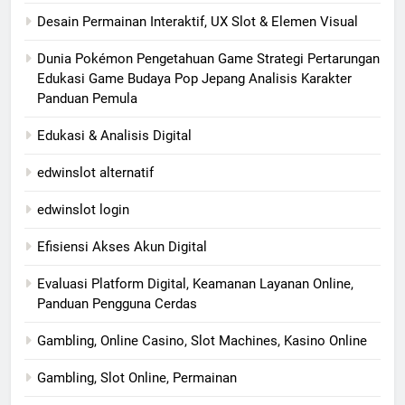
Desain Permainan Interaktif, UX Slot & Elemen Visual
Dunia Pokémon Pengetahuan Game Strategi Pertarungan
Edukasi Game Budaya Pop Jepang Analisis Karakter
Panduan Pemula
Edukasi & Analisis Digital
edwinslot alternatif
edwinslot login
Efisiensi Akses Akun Digital
Evaluasi Platform Digital, Keamanan Layanan Online,
Panduan Pengguna Cerdas
Gambling, Online Casino, Slot Machines, Kasino Online
Gambling, Slot Online, Permainan