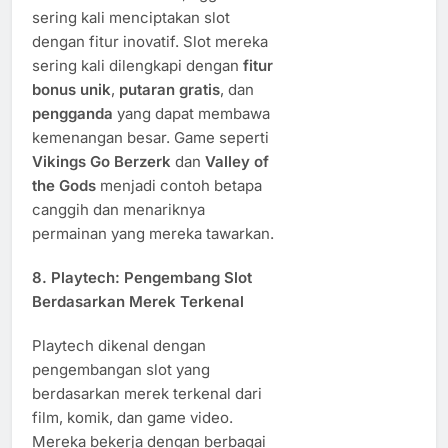
sering kali menciptakan slot
dengan fitur inovatif. Slot mereka
sering kali dilengkapi dengan
fitur
bonus unik
,
putaran gratis
, dan
pengganda
yang dapat membawa
kemenangan besar. Game seperti
Vikings Go Berzerk
dan
Valley of
the Gods
menjadi contoh betapa
canggih dan menariknya
permainan yang mereka tawarkan.
8.
Playtech: Pengembang Slot
Berdasarkan Merek Terkenal
Playtech dikenal dengan
pengembangan slot yang
berdasarkan merek terkenal dari
film, komik, dan game video.
Mereka bekerja dengan berbagai