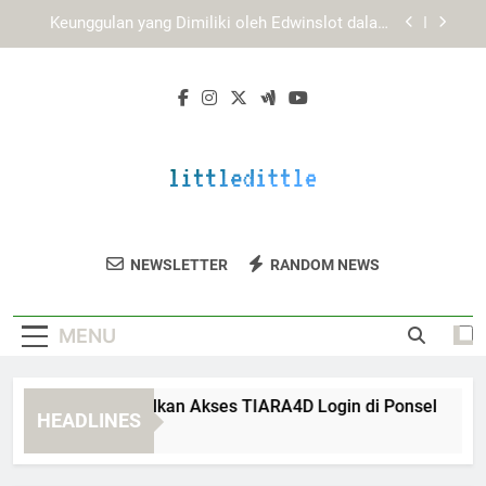
Skip
EDWINSLOT Login dan Sistem Responsif yang
to
Mendukung Kenyamanan Akses
content
Panduan Login Edwinslot untuk Akses Harian
yang Lebih Praktis dan Aman
Cara Mengoptimalkan Akses TIARA4D Login di
Ponsel
Keunggulan yang Dimiliki oleh Edwinslot dalam
Pengalaman Platform Digital Modern
EDWINSLOT Login dan Sistem Responsif yang
Mendukung Kenyamanan Akses
Little Dittle
Dapatkan Mainan Edukatif Dan Produk
Panduan Login Edwinslot untuk Akses Harian
NEWSLETTER
RANDOM NEWS
yang Lebih Praktis dan Aman
Anak Berkualitas Di Little Dittle.
MENU
ra Mengoptimalkan Akses TIARA4D Login di Ponsel
Keu
HEADLINES
Weeks Ago
1 M