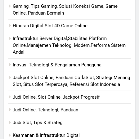
Gaming, Tips Gaming, Solusi Koneksi Game, Game
Online, Panduan Bermain
Hiburan Digital Slot 4D Game Online
Infrastruktur Server Digital,Stabilitas Platform
Online,Manajemen Teknologi Modern,Performa Sistem
Andal
Inovasi Teknologi & Pengalaman Pengguna
Jackpot Slot Online, Panduan CorlaSlot, Strategi Menang
Slot, Situs Slot Terpercaya, Referensi Slot Indonesia
Judi Online, Slot Online, Jackpot Progresif
Judi Online, Teknologi, Panduan
Judi Slot, Tips & Strategi
Keamanan & Infrastruktur Digital