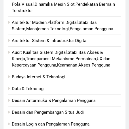
Pola Visual,Dinamika Mesin Slot,Pendekatan Bermain
Terstruktur
Arsitektur Modern,Platform Digital,Stabilitas
Sistem,Manajemen Teknologi,Pengalaman Pengguna
Arsitektur Sistem & Infrastruktur Digital
Audit Kualitas Sistem Digital,Stabilitas Akses &
Kinerja,Transparansi Mekanisme Permainan,UX dan
Kepercayaan Pengguna,Keamanan Akses Pengguna
Budaya Internet & Teknologi
Data & Teknologi
Desain Antarmuka & Pengalaman Pengguna
Desain dan Pengembangan Situs Judi
Desain Login dan Pengalaman Pengguna