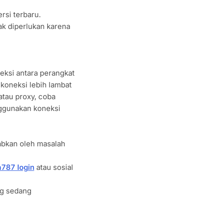
rsi terbaru.
ak diperlukan karena
eksi antara perangkat
koneksi lebih lambat
tau proxy, coba
ggunakan koneksi
abkan oleh masalah
787 login
atau sosial
ng sedang