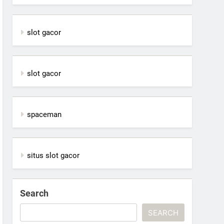
slot gacor
slot gacor
spaceman
situs slot gacor
Search
SEARCH