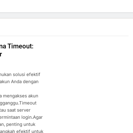
na Timeout:
r
ukan solusi efektif
s akun Anda dengan
ba mengakses akun
ngganggu.Timeout
tau saat server
rmintaan login.Agar
n, penting untuk
ngkah efektif untuk