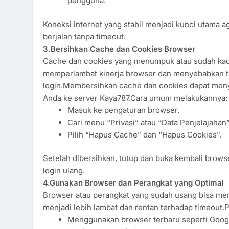
pengguna.
Koneksi internet yang stabil menjadi kunci utama ag
berjalan tanpa timeout.
3.Bersihkan Cache dan Cookies Browser
Cache dan cookies yang menumpuk atau sudah kad
memperlambat kinerja browser dan menyebabkan t
login.Membersihkan cache dan cookies dapat men
Anda ke server Kaya787.Cara umum melakukannya:
Masuk ke pengaturan browser.
Cari menu “Privasi” atau “Data Penjelajahan”
Pilih “Hapus Cache” dan “Hapus Cookies”.
Setelah dibersihkan, tutup dan buka kembali bro
login ulang.
4.Gunakan Browser dan Perangkat yang Optimal
Browser atau perangkat yang sudah usang bisa me
menjadi lebih lambat dan rentan terhadap timeout.
Menggunakan browser terbaru seperti Goog