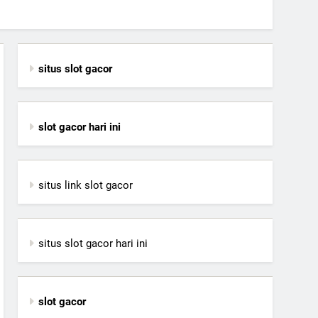
situs slot gacor
slot gacor hari ini
situs link slot gacor
situs slot gacor hari ini
slot gacor