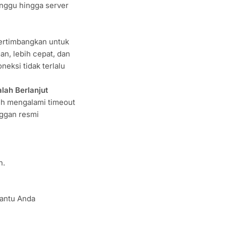
unggu hingga server
pertimbangkan untuk
an, lebih cepat, dan
eksi tidak terlalu
ah Berlanjut
ih mengalami timeout
nggan resmi
n.
bantu Anda