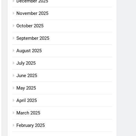
December 2025
November 2025
October 2025
September 2025
August 2025
July 2025
June 2025
May 2025
April 2025
March 2025
February 2025