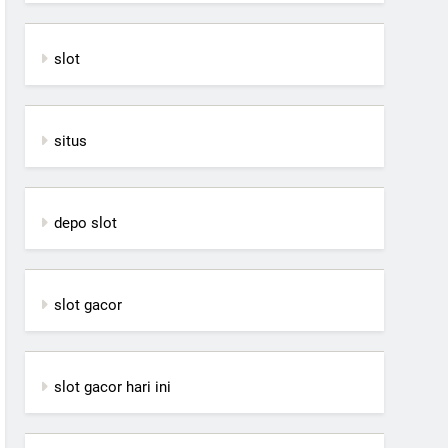
slot
situs
depo slot
slot gacor
slot gacor hari ini