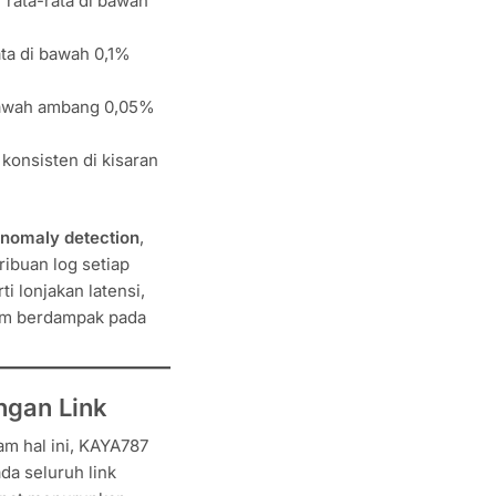
 rata-rata di bawah
ta di bawah 0,1%
bawah ambang 0,05%
konsisten di kisaran
anomaly detection
,
ribuan log setiap
i lonjakan latensi,
lum berdampak pada
ngan Link
am hal ini, KAYA787
da seluruh link