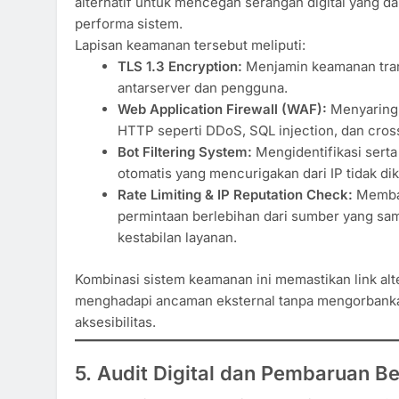
alternatif untuk mencegah serangan digital yang 
performa sistem.
Lapisan keamanan tersebut meliputi:
TLS 1.3 Encryption:
Menjamin keamanan tran
antarserver dan pengguna.
Web Application Firewall (WAF):
Menyaring 
HTTP seperti DDoS, SQL injection, dan cross
Bot Filtering System:
Mengidentifikasi serta
otomatis yang mencurigakan dari IP tidak dik
Rate Limiting & IP Reputation Check:
Membat
permintaan berlebihan dari sumber yang sa
kestabilan layanan.
Kombinasi sistem keamanan ini memastikan link alte
menghadapi ancaman eksternal tanpa mengorbank
aksesibilitas.
5. Audit Digital dan Pembaruan Be