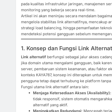
pada kualitas infrastruktur jaringan, manajemen ser
monitoring yang bekerja secara real-time.
Artikel ini akan meninjau secara mendalam bagaim
mengelola stabilitas link alternatifnya, mencakup ar
strategi load balancing, hingga pemanfaatan teknol
mendeteksi potensi gangguan sebelum memengaru
1. Konsep dan Fungsi Link Alternat
Link alternatif
berfungsi sebagai jalur akses cada
jika domain utama mengalami gangguan, baik kare
server, pembaruan sistem keamanan, atau faktor ek
konteks KAYA787, konsep ini diterapkan untuk me
pengguna tetap dapat terhubung ke platform tanpa
Fungsi utama link alternatif antara lain:
Menjaga Ketersediaan Akses (Availability):
tidak responsif, sistem otomatis mengarahk
alternatif yang aktif.
Meningkatkan Redundansi:
Mencegah terjadi