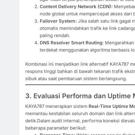
Content Delivery Network (CDN):
Menyebark
node global untuk mempercepat akses dari b
Failover System:
Jika salah satu link gagal
otomatis memindahkan trafik ke link cadang
paling rendah.
DNS Resolver Smart Routing:
Mengarahkan 
terdekat menggunakan algoritma berbasis lo
Kombinasi ini menjadikan link alternatif KAYA787 me
respons tinggi bahkan di bawah tekanan trafik ekst
sibuk atau saat pembaruan sistem berlangsung.
3. Evaluasi Performa dan Uptime 
KAYA787 menerapkan sistem
Real-Time Uptime Mo
memantau kestabilan seluruh domain dan link altern
detik.Dalam audit internal, performa koneksi dieva
beberapa parameter berikut: