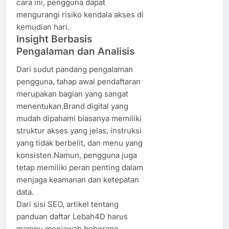
cara ini, pengguna dapat
mengurangi risiko kendala akses di
kemudian hari.
Insight Berbasis
Pengalaman dan Analisis
Dari sudut pandang pengalaman
pengguna, tahap awal pendaftaran
merupakan bagian yang sangat
menentukan.Brand digital yang
mudah dipahami biasanya memiliki
struktur akses yang jelas, instruksi
yang tidak berbelit, dan menu yang
konsisten.Namun, pengguna juga
tetap memiliki peran penting dalam
menjaga keamanan dan ketepatan
data.
Dari sisi SEO, artikel tentang
panduan daftar Lebah4D harus
mampu menjawab beberapa