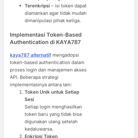
Terenkripsi
– isi token dapat
diamankan agar tidak mudah
dimanipulasi pihak ketiga.
Implementasi Token-Based
Authentication di KAYA787
kaya787 alternatif
mengadopsi
token-based authentication dalam
proses login dan manajemen akses
API. Beberapa strategi
implementasinya antara lain:
Token Unik untuk Setiap
Sesi
Setiap login menghasilkan
token baru yang tidak bisa
digunakan ulang setelah
kedaluwarsa.
Enkripsi Token