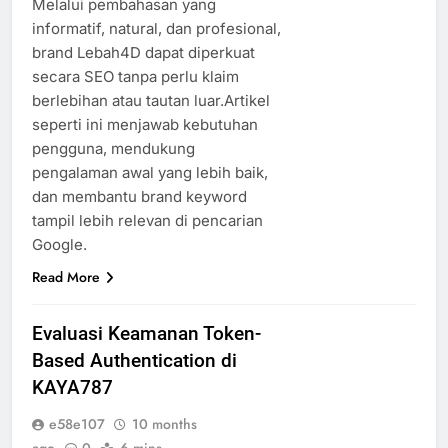
Melalui pembahasan yang
informatif, natural, dan profesional,
brand Lebah4D dapat diperkuat
secara SEO tanpa perlu klaim
berlebihan atau tautan luar.Artikel
seperti ini menjawab kebutuhan
pengguna, mendukung
pengalaman awal yang lebih baik,
dan membantu brand keyword
tampil lebih relevan di pencarian
Google.
Read More
Evaluasi Keamanan Token-
Based Authentication di
KAYA787
e58e107
10 months
ago
0
6 mins