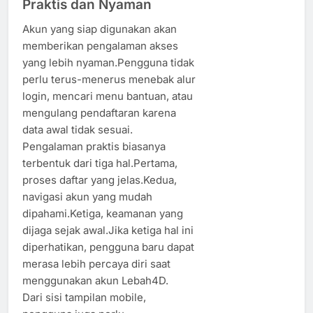
Praktis dan Nyaman
Akun yang siap digunakan akan
memberikan pengalaman akses
yang lebih nyaman.Pengguna tidak
perlu terus-menerus menebak alur
login, mencari menu bantuan, atau
mengulang pendaftaran karena
data awal tidak sesuai.
Pengalaman praktis biasanya
terbentuk dari tiga hal.Pertama,
proses daftar yang jelas.Kedua,
navigasi akun yang mudah
dipahami.Ketiga, keamanan yang
dijaga sejak awal.Jika ketiga hal ini
diperhatikan, pengguna baru dapat
merasa lebih percaya diri saat
menggunakan akun Lebah4D.
Dari sisi tampilan mobile,