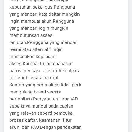
kebutuhan sekaligus.Pengguna
yang mencari kata daftar mungkin
ingin membuat akun.Pengguna
yang mencari login mungkin
membutuhkan akses
lanjutan.Pengguna yang mencari
resmi atau alternatif ingin
memastikan kejelasan
akses.Karena itu, pembahasan
harus mencakup seluruh konteks
tersebut secara natural.
Konten yang berkualitas tidak perlu
mengulang brand secara
berlebihan.Penyebutan Lebah4D
sebaiknya muncul pada bagian
yang relevan seperti pembuka,
proses daftar, keamanan, fitur
akun, dan FAQ.Dengan pendekatan