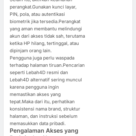
perangkat.Gunakan kunci layar,
PIN, pola, atau autentikasi
biometrik jika tersedia.Perangkat
yang aman membantu melindungi
akun dari akses tidak sah, terutama
ketika HP hilang, tertinggal, atau
dipinjam orang lain.
Pengguna juga perlu waspada
terhadap halaman tiruan.Pencarian
seperti Lebah4D resmi dan
Lebah4D alternatif sering muncul
karena pengguna ingin
memastikan akses yang
tepat.Maka dari itu, perhatikan
konsistensi nama brand, struktur
halaman, dan instruksi sebelum
memasukkan data pribadi.
Pengalaman Akses yang