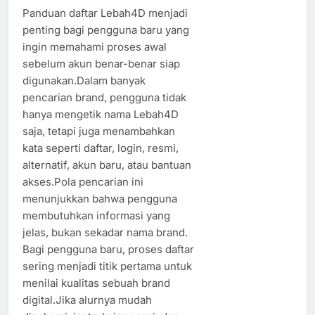
Panduan daftar Lebah4D menjadi
penting bagi pengguna baru yang
ingin memahami proses awal
sebelum akun benar-benar siap
digunakan.Dalam banyak
pencarian brand, pengguna tidak
hanya mengetik nama Lebah4D
saja, tetapi juga menambahkan
kata seperti daftar, login, resmi,
alternatif, akun baru, atau bantuan
akses.Pola pencarian ini
menunjukkan bahwa pengguna
membutuhkan informasi yang
jelas, bukan sekadar nama brand.
Bagi pengguna baru, proses daftar
sering menjadi titik pertama untuk
menilai kualitas sebuah brand
digital.Jika alurnya mudah