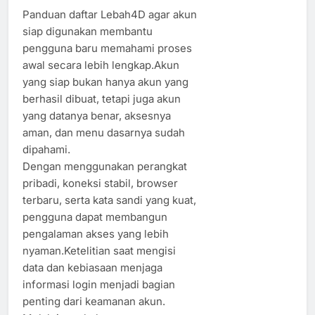
Panduan daftar Lebah4D agar akun
siap digunakan membantu
pengguna baru memahami proses
awal secara lebih lengkap.Akun
yang siap bukan hanya akun yang
berhasil dibuat, tetapi juga akun
yang datanya benar, aksesnya
aman, dan menu dasarnya sudah
dipahami.
Dengan menggunakan perangkat
pribadi, koneksi stabil, browser
terbaru, serta kata sandi yang kuat,
pengguna dapat membangun
pengalaman akses yang lebih
nyaman.Ketelitian saat mengisi
data dan kebiasaan menjaga
informasi login menjadi bagian
penting dari keamanan akun.