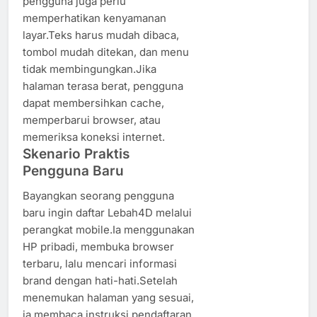
pengguna juga perlu
memperhatikan kenyamanan
layar.Teks harus mudah dibaca,
tombol mudah ditekan, dan menu
tidak membingungkan.Jika
halaman terasa berat, pengguna
dapat membersihkan cache,
memperbarui browser, atau
memeriksa koneksi internet.
Skenario Praktis
Pengguna Baru
Bayangkan seorang pengguna
baru ingin daftar Lebah4D melalui
perangkat mobile.Ia menggunakan
HP pribadi, membuka browser
terbaru, lalu mencari informasi
brand dengan hati-hati.Setelah
menemukan halaman yang sesuai,
ia membaca instruksi pendaftaran