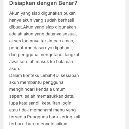
Disiapkan dengan Benar?
Akun yang siap digunakan bukan
hanya akun yang sudah berhasil
dibuat.Akun yang siap digunakan
adalah akun yang datanya sesuai,
akses loginnya tersimpan aman,
pengaturan dasarnya dipahami,
dan pengguna mengetahui langkah
awal setelah masuk ke halaman
akun.
Dalam konteks Lebah4D, kesiapan
akun membantu pengguna
menghindari kendala umum
seperti salah memasukkan data,
lupa kata sandi, kesulitan login,
atau tidak memahami menu yang
tersedia.Pengguna baru sering kali
terburu-buru menyelesaikan