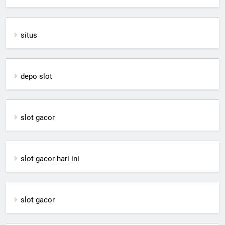
situs
depo slot
slot gacor
slot gacor hari ini
slot gacor