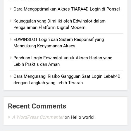
Cara Mengoptimalkan Akses TIARA4D Login di Ponsel
Keunggulan yang Dimiliki oleh Edwinslot dalam
Pengalaman Platform Digital Modern
EDWINSLOT Login dan Sistem Responsif yang
Mendukung Kenyamanan Akses
Panduan Login Edwinslot untuk Akses Harian yang
Lebih Praktis dan Aman
Cara Mengurangi Risiko Gangguan Saat Login Lebah4D
dengan Langkah yang Lebih Terarah
Recent Comments
A WordPress Commenter
on
Hello world!