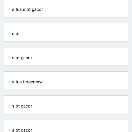
situs slot gacor
slot
slot gacor
situs terpercaya
slot gacor
slot gacor