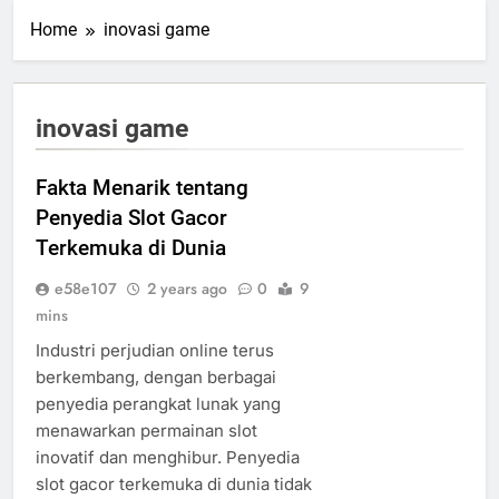
Home
inovasi game
inovasi game
Fakta Menarik tentang
Penyedia Slot Gacor
Terkemuka di Dunia
e58e107
2 years ago
0
9
mins
Industri perjudian online terus
berkembang, dengan berbagai
penyedia perangkat lunak yang
menawarkan permainan slot
inovatif dan menghibur. Penyedia
slot gacor terkemuka di dunia tidak