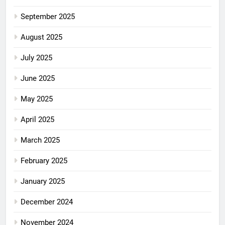
September 2025
August 2025
July 2025
June 2025
May 2025
April 2025
March 2025
February 2025
January 2025
December 2024
November 2024