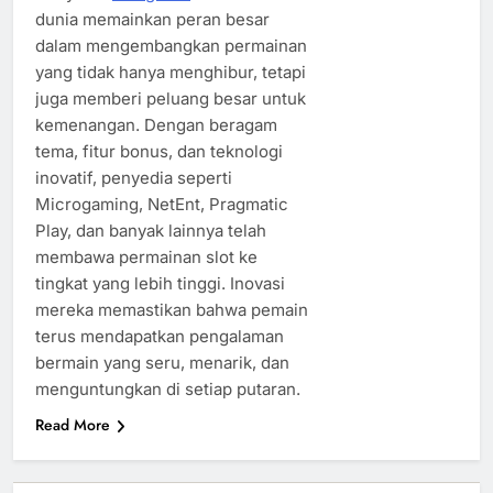
dunia memainkan peran besar
dalam mengembangkan permainan
yang tidak hanya menghibur, tetapi
juga memberi peluang besar untuk
kemenangan. Dengan beragam
tema, fitur bonus, dan teknologi
inovatif, penyedia seperti
Microgaming, NetEnt, Pragmatic
Play, dan banyak lainnya telah
membawa permainan slot ke
tingkat yang lebih tinggi. Inovasi
mereka memastikan bahwa pemain
terus mendapatkan pengalaman
bermain yang seru, menarik, dan
menguntungkan di setiap putaran.
Read More