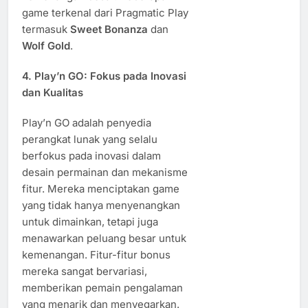
game terkenal dari Pragmatic Play
termasuk
Sweet Bonanza
dan
Wolf Gold
.
4.
Play’n GO: Fokus pada Inovasi
dan Kualitas
Play’n GO adalah penyedia
perangkat lunak yang selalu
berfokus pada inovasi dalam
desain permainan dan mekanisme
fitur. Mereka menciptakan game
yang tidak hanya menyenangkan
untuk dimainkan, tetapi juga
menawarkan peluang besar untuk
kemenangan. Fitur-fitur bonus
mereka sangat bervariasi,
memberikan pemain pengalaman
yang menarik dan menyegarkan.