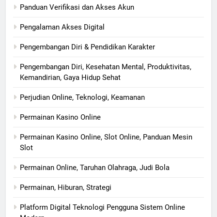
Panduan Verifikasi dan Akses Akun
Pengalaman Akses Digital
Pengembangan Diri & Pendidikan Karakter
Pengembangan Diri, Kesehatan Mental, Produktivitas,
Kemandirian, Gaya Hidup Sehat
Perjudian Online, Teknologi, Keamanan
Permainan Kasino Online
Permainan Kasino Online, Slot Online, Panduan Mesin
Slot
Permainan Online, Taruhan Olahraga, Judi Bola
Permainan, Hiburan, Strategi
Platform Digital Teknologi Pengguna Sistem Online