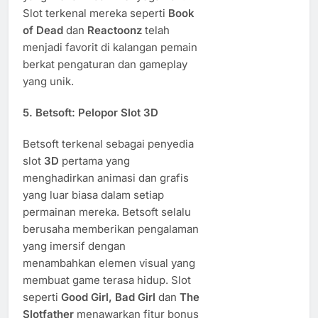
Slot terkenal mereka seperti
Book
of Dead
dan
Reactoonz
telah
menjadi favorit di kalangan pemain
berkat pengaturan dan gameplay
yang unik.
5.
Betsoft: Pelopor Slot 3D
Betsoft terkenal sebagai penyedia
slot
3D
pertama yang
menghadirkan animasi dan grafis
yang luar biasa dalam setiap
permainan mereka. Betsoft selalu
berusaha memberikan pengalaman
yang imersif dengan
menambahkan elemen visual yang
membuat game terasa hidup. Slot
seperti
Good Girl, Bad Girl
dan
The
Slotfather
menawarkan fitur bonus