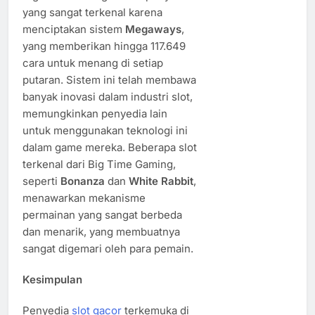
yang sangat terkenal karena
menciptakan sistem
Megaways
,
yang memberikan hingga 117.649
cara untuk menang di setiap
putaran. Sistem ini telah membawa
banyak inovasi dalam industri slot,
memungkinkan penyedia lain
untuk menggunakan teknologi ini
dalam game mereka. Beberapa slot
terkenal dari Big Time Gaming,
seperti
Bonanza
dan
White Rabbit
,
menawarkan mekanisme
permainan yang sangat berbeda
dan menarik, yang membuatnya
sangat digemari oleh para pemain.
Kesimpulan
Penyedia
slot gacor
terkemuka di