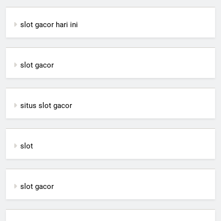
slot gacor hari ini
slot gacor
situs slot gacor
slot
slot gacor