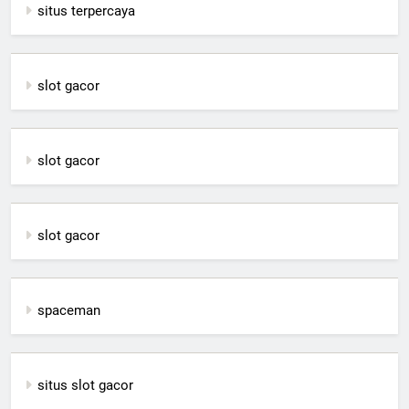
situs terpercaya
slot gacor
slot gacor
slot gacor
spaceman
situs slot gacor