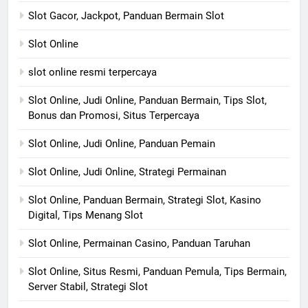
Slot Gacor, Jackpot, Panduan Bermain Slot
Slot Online
slot online resmi terpercaya
Slot Online, Judi Online, Panduan Bermain, Tips Slot,
Bonus dan Promosi, Situs Terpercaya
Slot Online, Judi Online, Panduan Pemain
Slot Online, Judi Online, Strategi Permainan
Slot Online, Panduan Bermain, Strategi Slot, Kasino
Digital, Tips Menang Slot
Slot Online, Permainan Casino, Panduan Taruhan
Slot Online, Situs Resmi, Panduan Pemula, Tips Bermain,
Server Stabil, Strategi Slot