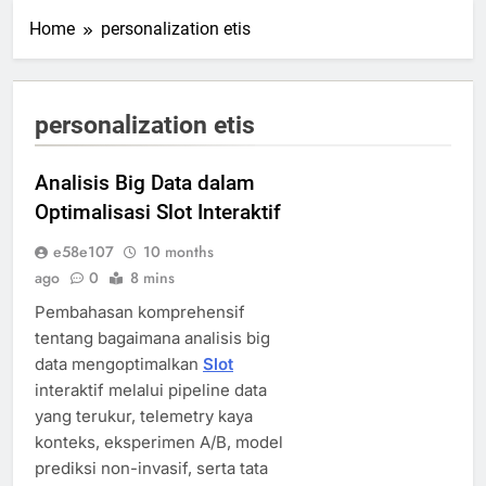
Home
personalization etis
personalization etis
Analisis Big Data dalam
Optimalisasi Slot Interaktif
e58e107
10 months
ago
0
8 mins
Pembahasan komprehensif
tentang bagaimana analisis big
data mengoptimalkan
Slot
interaktif melalui pipeline data
yang terukur, telemetry kaya
konteks, eksperimen A/B, model
prediksi non-invasif, serta tata