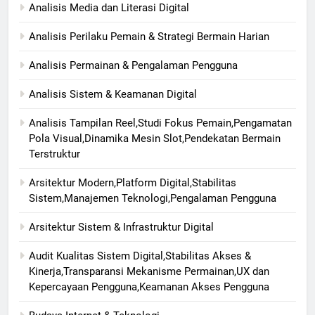
Analisis Media dan Literasi Digital
Analisis Perilaku Pemain & Strategi Bermain Harian
Analisis Permainan & Pengalaman Pengguna
Analisis Sistem & Keamanan Digital
Analisis Tampilan Reel,Studi Fokus Pemain,Pengamatan
Pola Visual,Dinamika Mesin Slot,Pendekatan Bermain
Terstruktur
Arsitektur Modern,Platform Digital,Stabilitas
Sistem,Manajemen Teknologi,Pengalaman Pengguna
Arsitektur Sistem & Infrastruktur Digital
Audit Kualitas Sistem Digital,Stabilitas Akses &
Kinerja,Transparansi Mekanisme Permainan,UX dan
Kepercayaan Pengguna,Keamanan Akses Pengguna