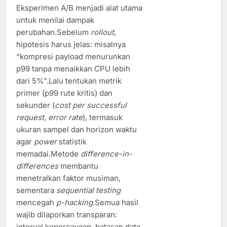
Eksperimen A/B menjadi alat utama
untuk menilai dampak
perubahan.Sebelum
rollout
,
hipotesis harus jelas: misalnya
“kompresi payload menurunkan
p99 tanpa menaikkan CPU lebih
dari 5%”.Lalu tentukan metrik
primer (p99 rute kritis) dan
sekunder (
cost per successful
request
,
error rate
), termasuk
ukuran sampel dan horizon waktu
agar
power
statistik
memadai.Metode
difference-in-
differences
membantu
menetralkan faktor musiman,
sementara
sequential testing
mencegah
p-hacking
.Semua hasil
wajib dilaporkan transparan:
interval kepercayaan, batasan data,