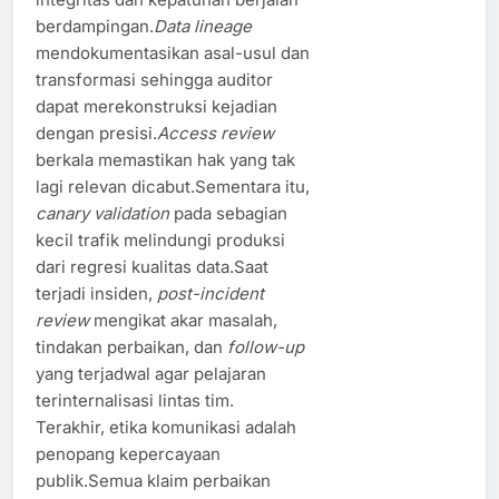
berdampingan.
Data lineage
mendokumentasikan asal-usul dan
transformasi sehingga auditor
dapat merekonstruksi kejadian
dengan presisi.
Access review
berkala memastikan hak yang tak
lagi relevan dicabut.Sementara itu,
canary validation
pada sebagian
kecil trafik melindungi produksi
dari regresi kualitas data.Saat
terjadi insiden,
post-incident
review
mengikat akar masalah,
tindakan perbaikan, dan
follow-up
yang terjadwal agar pelajaran
terinternalisasi lintas tim.
Terakhir, etika komunikasi adalah
penopang kepercayaan
publik.Semua klaim perbaikan