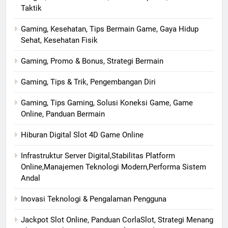
Taktik
Gaming, Kesehatan, Tips Bermain Game, Gaya Hidup
Sehat, Kesehatan Fisik
Gaming, Promo & Bonus, Strategi Bermain
Gaming, Tips & Trik, Pengembangan Diri
Gaming, Tips Gaming, Solusi Koneksi Game, Game
Online, Panduan Bermain
Hiburan Digital Slot 4D Game Online
Infrastruktur Server Digital,Stabilitas Platform
Online,Manajemen Teknologi Modern,Performa Sistem
Andal
Inovasi Teknologi & Pengalaman Pengguna
Jackpot Slot Online, Panduan CorlaSlot, Strategi Menang