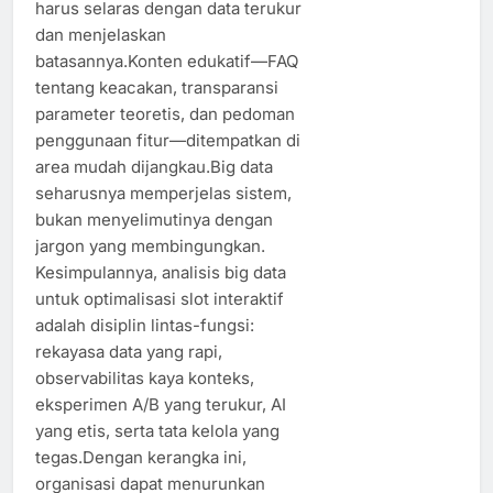
harus selaras dengan data terukur
dan menjelaskan
batasannya.Konten edukatif—FAQ
tentang keacakan, transparansi
parameter teoretis, dan pedoman
penggunaan fitur—ditempatkan di
area mudah dijangkau.Big data
seharusnya memperjelas sistem,
bukan menyelimutinya dengan
jargon yang membingungkan.
Kesimpulannya, analisis big data
untuk optimalisasi slot interaktif
adalah disiplin lintas-fungsi:
rekayasa data yang rapi,
observabilitas kaya konteks,
eksperimen A/B yang terukur, AI
yang etis, serta tata kelola yang
tegas.Dengan kerangka ini,
organisasi dapat menurunkan