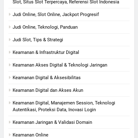
Slot, Situs Slot Terpercaya, Referensi Slot Indonesia
Judi Online, Slot Online, Jackpot Progresif
Judi Online, Teknologi, Panduan
Judi Slot, Tips & Strategi
Keamanan & Infrastruktur Digital
Keamanan Akses Digital & Teknologi Jaringan
Keamanan Digital & Aksesibilitas
Keamanan Digital dan Akses Akun
Keamanan Digital, Manajemen Session, Teknologi
Autentikasi, Proteksi Data, Inovasi Login
Keamanan Jaringan & Validasi Domain
Keamanan Online