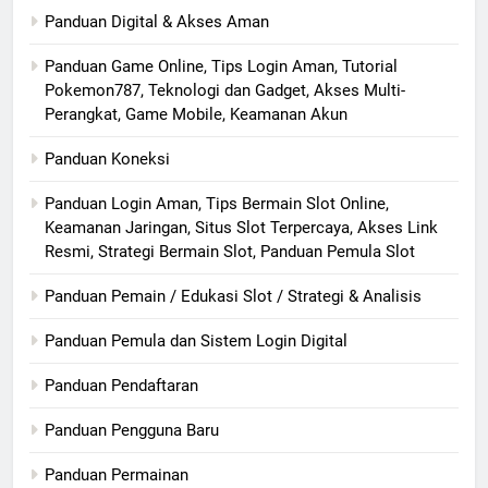
Panduan Digital & Akses Aman
Panduan Game Online, Tips Login Aman, Tutorial
Pokemon787, Teknologi dan Gadget, Akses Multi-
Perangkat, Game Mobile, Keamanan Akun
Panduan Koneksi
Panduan Login Aman, Tips Bermain Slot Online,
Keamanan Jaringan, Situs Slot Terpercaya, Akses Link
Resmi, Strategi Bermain Slot, Panduan Pemula Slot
Panduan Pemain / Edukasi Slot / Strategi & Analisis
Panduan Pemula dan Sistem Login Digital
Panduan Pendaftaran
Panduan Pengguna Baru
Panduan Permainan