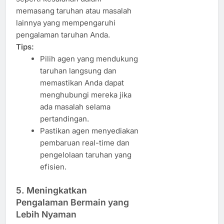
memasang taruhan atau masalah
lainnya yang mempengaruhi
pengalaman taruhan Anda.
Tips:
Pilih agen yang mendukung
taruhan langsung dan
memastikan Anda dapat
menghubungi mereka jika
ada masalah selama
pertandingan.
Pastikan agen menyediakan
pembaruan real-time dan
pengelolaan taruhan yang
efisien.
5. Meningkatkan
Pengalaman Bermain yang
Lebih Nyaman