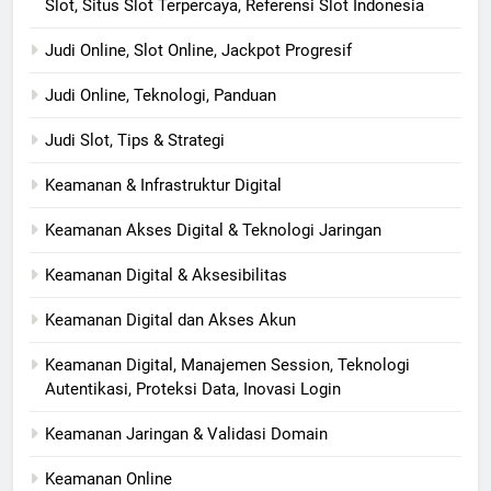
Slot, Situs Slot Terpercaya, Referensi Slot Indonesia
Judi Online, Slot Online, Jackpot Progresif
Judi Online, Teknologi, Panduan
Judi Slot, Tips & Strategi
Keamanan & Infrastruktur Digital
Keamanan Akses Digital & Teknologi Jaringan
Keamanan Digital & Aksesibilitas
Keamanan Digital dan Akses Akun
Keamanan Digital, Manajemen Session, Teknologi
Autentikasi, Proteksi Data, Inovasi Login
Keamanan Jaringan & Validasi Domain
Keamanan Online