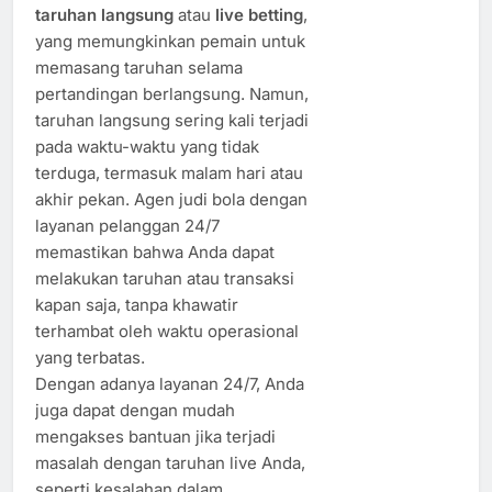
taruhan langsung
atau
live betting
,
yang memungkinkan pemain untuk
memasang taruhan selama
pertandingan berlangsung. Namun,
taruhan langsung sering kali terjadi
pada waktu-waktu yang tidak
terduga, termasuk malam hari atau
akhir pekan. Agen judi bola dengan
layanan pelanggan 24/7
memastikan bahwa Anda dapat
melakukan taruhan atau transaksi
kapan saja, tanpa khawatir
terhambat oleh waktu operasional
yang terbatas.
Dengan adanya layanan 24/7, Anda
juga dapat dengan mudah
mengakses bantuan jika terjadi
masalah dengan taruhan live Anda,
seperti kesalahan dalam