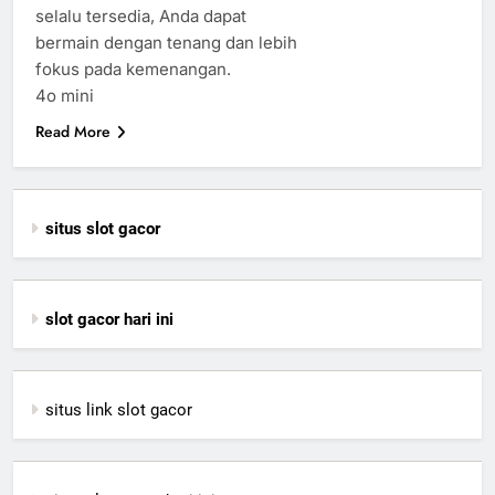
selalu tersedia, Anda dapat
bermain dengan tenang dan lebih
fokus pada kemenangan.
4o mini
Read More
situs slot gacor
slot gacor hari ini
situs link slot gacor