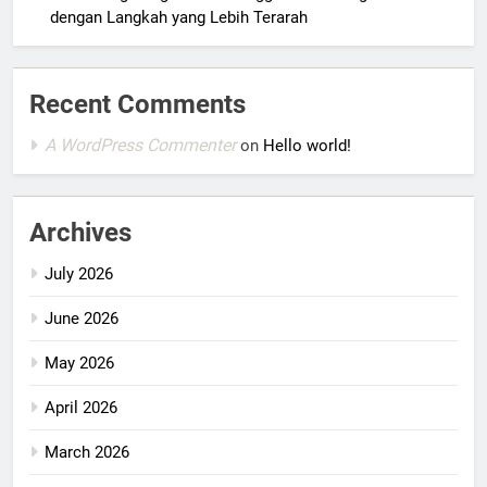
dengan Langkah yang Lebih Terarah
Recent Comments
A WordPress Commenter
on
Hello world!
Archives
July 2026
June 2026
May 2026
April 2026
March 2026