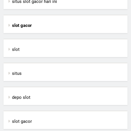
situs slot gacor hari ini
slot gacor
slot
situs
depo slot
slot gacor