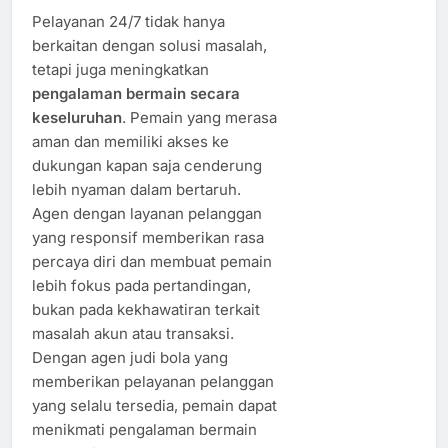
Pelayanan 24/7 tidak hanya
berkaitan dengan solusi masalah,
tetapi juga meningkatkan
pengalaman bermain secara
keseluruhan
. Pemain yang merasa
aman dan memiliki akses ke
dukungan kapan saja cenderung
lebih nyaman dalam bertaruh.
Agen dengan layanan pelanggan
yang responsif memberikan rasa
percaya diri dan membuat pemain
lebih fokus pada pertandingan,
bukan pada kekhawatiran terkait
masalah akun atau transaksi.
Dengan agen judi bola yang
memberikan pelayanan pelanggan
yang selalu tersedia, pemain dapat
menikmati pengalaman bermain