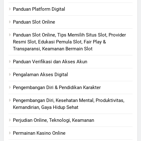
Panduan Platform Digital
Panduan Slot Online
Panduan Slot Online, Tips Memilih Situs Slot, Provider
Resmi Slot, Edukasi Pemula Slot, Fair Play &
Transparansi, Keamanan Bermain Slot
Panduan Verifikasi dan Akses Akun
Pengalaman Akses Digital
Pengembangan Diri & Pendidikan Karakter
Pengembangan Diri, Kesehatan Mental, Produktivitas,
Kemandirian, Gaya Hidup Sehat
Perjudian Online, Teknologi, Keamanan
Permainan Kasino Online