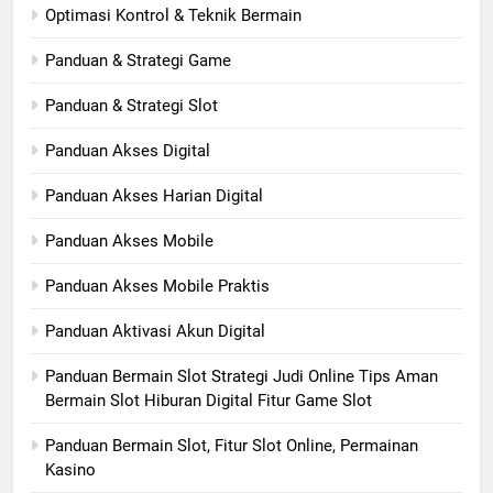
Optimasi Kontrol & Teknik Bermain
Panduan & Strategi Game
Panduan & Strategi Slot
Panduan Akses Digital
Panduan Akses Harian Digital
Panduan Akses Mobile
Panduan Akses Mobile Praktis
Panduan Aktivasi Akun Digital
Panduan Bermain Slot Strategi Judi Online Tips Aman
Bermain Slot Hiburan Digital Fitur Game Slot
Panduan Bermain Slot, Fitur Slot Online, Permainan
Kasino