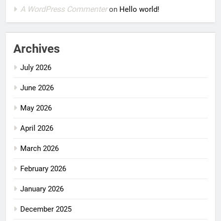
A WordPress Commenter
on
Hello world!
Archives
July 2026
June 2026
May 2026
April 2026
March 2026
February 2026
January 2026
December 2025