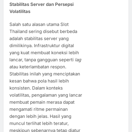
Stabilitas Server dan Persepsi
Volatilitas
Salah satu alasan utama Slot
Thailand sering disebut berbeda
adalah stabilitas server yang
dimilikinya. Infrastruktur digital
yang kuat membuat koneksi lebih
lancar, tanpa gangguan seperti
lag
atau keterlambatan respon.
Stabilitas inilah yang menciptakan
kesan bahwa pola hasil lebih
konsisten. Dalam konteks
volatilitas, pengalaman yang lancar
membuat pemain merasa dapat
mengamati ritme permainan
dengan lebih jelas. Hasil yang
muncul terlihat lebih teratur,
meskipun sebenarnya tetap diatur