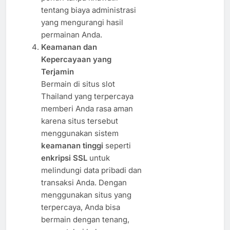
tentang biaya administrasi
yang mengurangi hasil
permainan Anda.
Keamanan dan
Kepercayaan yang
Terjamin
Bermain di situs slot
Thailand yang terpercaya
memberi Anda rasa aman
karena situs tersebut
menggunakan sistem
keamanan tinggi
seperti
enkripsi SSL
untuk
melindungi data pribadi dan
transaksi Anda. Dengan
menggunakan situs yang
terpercaya, Anda bisa
bermain dengan tenang,