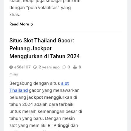
stabil, tetapi juga sebagai platform
dengan “pola volatilitas” yang
khas.
Read More
Situs Slot Thailand Gacor:
Peluang Jackpot
Menggiurkan di Tahun 2024
e58e107
2 years ago
0
8
mins
Bergabung dengan situs
slot
Thailand
gacor yang menawarkan
peluang
jackpot menggiurkan
di
tahun 2024 adalah cara terbaik
untuk meraih kemenangan besar di
tahun yang baru. Dengan mesin
slot yang memiliki
RTP tinggi
dan