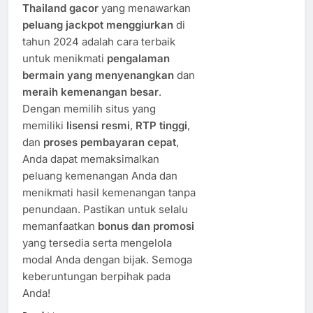
Thailand gacor
yang menawarkan
peluang jackpot menggiurkan
di
tahun 2024 adalah cara terbaik
untuk menikmati
pengalaman
bermain yang menyenangkan
dan
meraih kemenangan besar
.
Dengan memilih situs yang
memiliki
lisensi resmi
,
RTP tinggi
,
dan
proses pembayaran cepat
,
Anda dapat memaksimalkan
peluang kemenangan Anda dan
menikmati hasil kemenangan tanpa
penundaan. Pastikan untuk selalu
memanfaatkan
bonus dan promosi
yang tersedia serta mengelola
modal Anda dengan bijak. Semoga
keberuntungan berpihak pada
Anda!