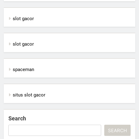
slot gacor
slot gacor
spaceman
situs slot gacor
Search
SEARCH