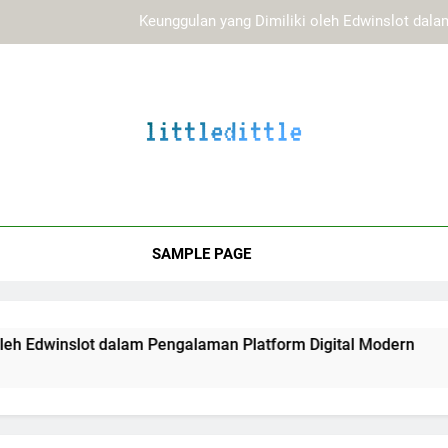
Keunggulan yang Dimiliki oleh Edwinslot dal
EDWINSLOT Login dan Sistem Respons
Panduan Login Edwinslot untuk Akse
Cara Mengoptim
le Dittle
Keunggulan yang Dimiliki oleh Edwinslot dal
ainan Edukatif Dan Produk Anak Berkualitas Di Little Dittle.
EDWINSLOT Login dan Sistem Respons
SAMPLE PAGE
Panduan Login Edwinslot untuk Akse
ot dalam Pengalaman Platform Digital Modern
EDWINSLO
1 Month Ago