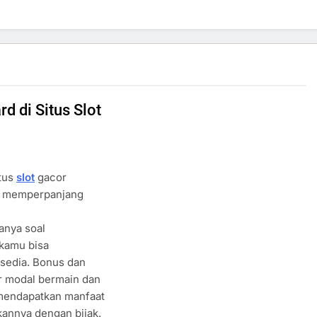
 di Situs Slot
itus
slot
gacor
n memperpanjang
hanya soal
 kamu bisa
sedia. Bonus dan
r modal bermain dan
mendapatkan manfaat
annya dengan bijak.