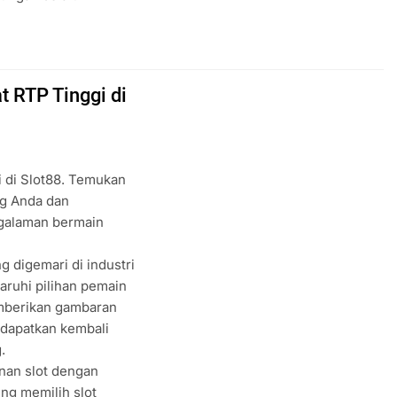
 RTP Tinggi di
i di Slot88. Temukan
g Anda dan
ngalaman bermain
g digemari di industri
aruhi pilihan pemain
mberikan gambaran
dapatkan kembali
.
nan slot dengan
ng memilih slot