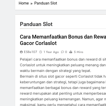
Home
Panduan Slot
Panduan Slot
Cara Memanfaatkan Bonus dan Reward
Gacor Corlaslot
E58e107
1 Year Ago
0
5 Mins
Pelajari cara memanfaatkan bonus dan reward di s
Corlaslot untuk meningkatkan peluang menang da
waktu bermain dengan strategi yang tepat.
Bermain di situs slot gacor seperti Corlaslot tidak 
keberuntungan dan strategi, tetapi juga bagaimana
memanfaatkan berbagai bonus dan reward yang ter
reward merupakan alat penting untuk memperbesa
meningkatkan peluang kemenangan. Namun, agar 
maksimal, kamu perlu mengetahui cara memanfaatk