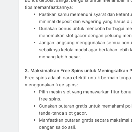
Bonus deposit sangat berguna untuk menambah mod
tips memanfaatkannya:
Pastikan kamu memenuhi syarat dan ketentu
minimal deposit dan wagering yang harus di
Gunakan bonus untuk mencoba berbagai mesi
menemukan slot gacor dengan peluang mena
Jangan langsung menggunakan semua bonus
sebaiknya kelola modal agar bertahan lebih 
menang lebih besar.
3. Maksimalkan Free Spins untuk Meningkatkan 
Free spins adalah cara efektif untuk bermain tanpa 
menggunakan free spins:
Pilih mesin slot yang menawarkan fitur bonu
free spins.
Gunakan putaran gratis untuk memahami pol
tanda-tanda slot gacor.
Manfaatkan putaran gratis secara maksimal
dengan saldo asli.