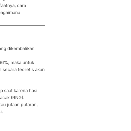
aatnya, cara
 bagaimana
yang dikembalikan
 96%, maka untuk
 secara teoretis akan
 saat karena hasil
acak (RNG).
tau jutaan putaran,
i.