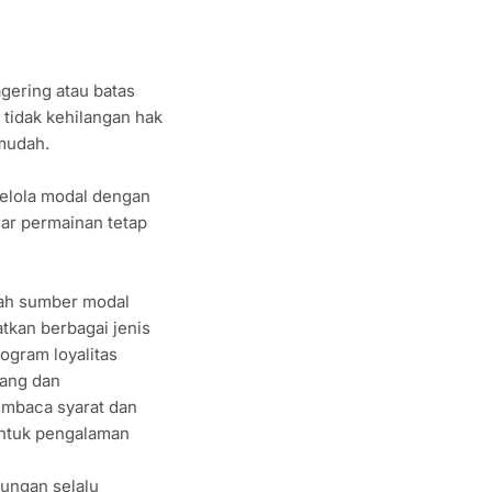
a
gering atau batas
tidak kehilangan hak
mudah.
elola modal dengan
ar permainan tetap
alah sumber modal
kan berbagai jenis
ogram loyalitas
nang dan
embaca syarat dan
untuk pengalaman
ungan selalu