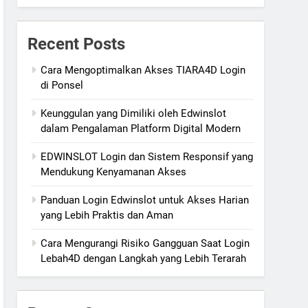
Recent Posts
Cara Mengoptimalkan Akses TIARA4D Login
di Ponsel
Keunggulan yang Dimiliki oleh Edwinslot
dalam Pengalaman Platform Digital Modern
EDWINSLOT Login dan Sistem Responsif yang
Mendukung Kenyamanan Akses
Panduan Login Edwinslot untuk Akses Harian
yang Lebih Praktis dan Aman
Cara Mengurangi Risiko Gangguan Saat Login
Lebah4D dengan Langkah yang Lebih Terarah