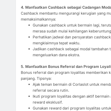
4. Manfaatkan Cashback sebagai Cadangan Moda
Cashback membantu mengurangi kerugian yang mun
memaksimalkannya:
Gunakan cashback untuk bermain lagi, teru
merasa sudah mulai kehilangan keberuntung
Perhatikan jadwal dan persyaratan cashback
mengklaimnya tepat waktu.
Jadikan cashback sebagai modal tambahan t
mengeluarkan dana ekstra.
5. Manfaatkan Bonus Referral dan Program Loyali
Bonus referral dan program loyalitas memberikan 
panjang. Tipsnya:
Ajak teman bermain di Corlaslot untuk men
referral secara rutin.
Ikuti program loyalitas dengan aktif bermai
reward eksklusif.
Gunakan reward dari program loyalitas unt