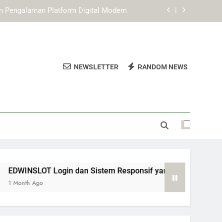
am Pengalaman Platform Digital Modern
if yang Mendukung Kenyamanan Akses
s Harian yang Lebih Praktis dan Aman
NEWSLETTER
RANDOM NEWS
alkan Akses TIARA4D Login di Ponsel
am Pengalaman Platform Digital Modern
if yang Mendukung Kenyamanan Akses
s Harian yang Lebih Praktis dan Aman
T Login dan Sistem Responsif yang Mendukung Kenyamanan