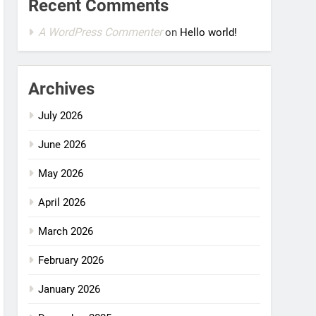
Recent Comments
A WordPress Commenter
on
Hello world!
Archives
July 2026
June 2026
May 2026
April 2026
March 2026
February 2026
January 2026