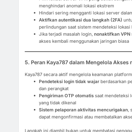
menghindari anomali lokasi ekstrem
Hindari sering mengganti lokasi server dalam
Aktifkan autentikasi dua langkah (2FA)
unt
perlindungan saat sistem mendeteksi lokasi 
Jika terjadi masalah login,
nonaktifkan VPN
akses kembali menggunakan jaringan biasa
5. Peran Kaya787 dalam Mengelola Akses 
Kaya787 secara aktif mengelola keamanan platform 
Pendeteksi login tidak wajar
berdasarkan per
dan perangkat
Pengiriman OTP otomatis
saat mendeteksi lo
yang tidak dikenal
Sistem pelaporan aktivitas mencurigakan
,
dapat mengonfirmasi atau membatalkan akse
Langkah ini diambil bukan untuk membatasi penggu