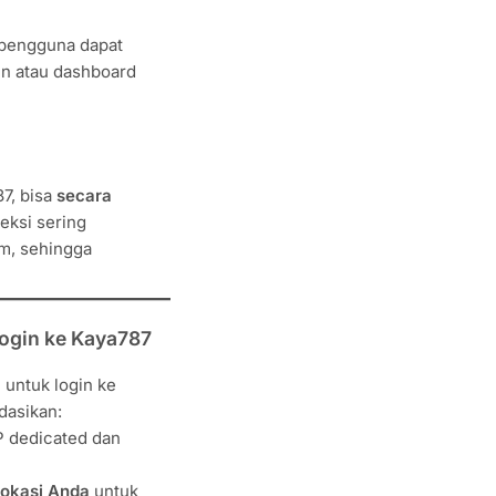
i pengguna dapat
n atau dashboard
7, bisa
secara
eksi sering
im, sehingga
ogin ke Kaya787
untuk login ke
dasikan:
 dedicated dan
lokasi Anda
untuk