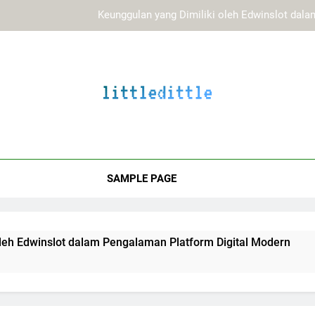
Keunggulan yang Dimiliki oleh Edwinslot dal
EDWINSLOT Login dan Sistem Respons
Panduan Login Edwinslot untuk Akse
Cara Mengoptim
le Dittle
Keunggulan yang Dimiliki oleh Edwinslot dal
ainan Edukatif Dan Produk Anak Berkualitas Di Little Dittle.
EDWINSLOT Login dan Sistem Respons
SAMPLE PAGE
Panduan Login Edwinslot untuk Akse
ot dalam Pengalaman Platform Digital Modern
EDWINSLOT
1 Month Ago