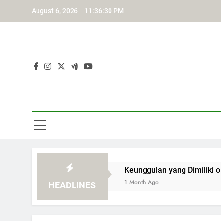
Skip
August 6, 2026
11:36:31 PM
to
content
Litt
Dapatkan M
Login di Ponsel
Keunggulan yang Dimiliki oleh Edwinsl
1 Month Ago
HEADLINES