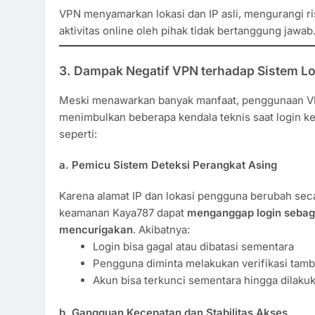
VPN menyamarkan lokasi dan IP asli, mengurangi ri
aktivitas online oleh pihak tidak bertanggung jawab
3. Dampak Negatif VPN terhadap Sistem L
Meski menawarkan banyak manfaat, penggunaan V
menimbulkan beberapa kendala teknis saat login ke
seperti:
a.
Pemicu Sistem Deteksi Perangkat Asing
Karena alamat IP dan lokasi pengguna berubah seca
keamanan Kaya787 dapat
menganggap login sebaga
mencurigakan
. Akibatnya:
Login bisa gagal atau dibatasi sementara
Pengguna diminta melakukan verifikasi tamb
Akun bisa terkunci sementara hingga dilakuk
b.
Gangguan Kecepatan dan Stabilitas Akses