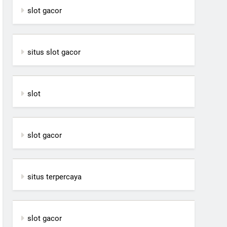
slot gacor
situs slot gacor
slot
slot gacor
situs terpercaya
slot gacor