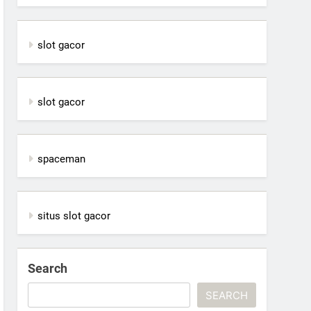
slot gacor
slot gacor
spaceman
situs slot gacor
Search
SEARCH