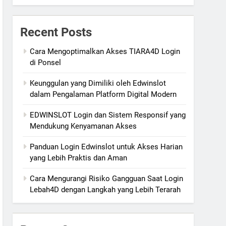
Recent Posts
Cara Mengoptimalkan Akses TIARA4D Login
di Ponsel
Keunggulan yang Dimiliki oleh Edwinslot
dalam Pengalaman Platform Digital Modern
EDWINSLOT Login dan Sistem Responsif yang
Mendukung Kenyamanan Akses
Panduan Login Edwinslot untuk Akses Harian
yang Lebih Praktis dan Aman
Cara Mengurangi Risiko Gangguan Saat Login
Lebah4D dengan Langkah yang Lebih Terarah