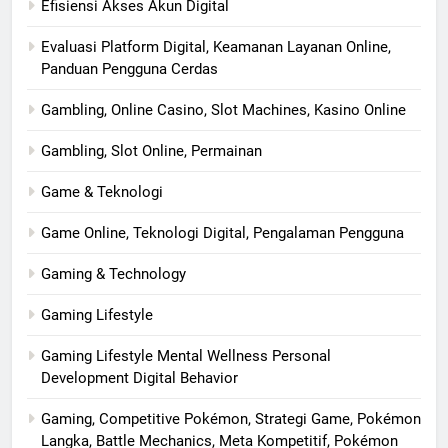
Efisiensi Akses Akun Digital
Evaluasi Platform Digital, Keamanan Layanan Online,
Panduan Pengguna Cerdas
Gambling, Online Casino, Slot Machines, Kasino Online
Gambling, Slot Online, Permainan
Game & Teknologi
Game Online, Teknologi Digital, Pengalaman Pengguna
Gaming & Technology
Gaming Lifestyle
Gaming Lifestyle Mental Wellness Personal
Development Digital Behavior
Gaming, Competitive Pokémon, Strategi Game, Pokémon
Langka, Battle Mechanics, Meta Kompetitif, Pokémon