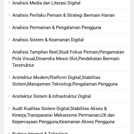
Analisis Media dan Literasi Digital
Analisis Perilaku Pemain & Strategi Bermain Harian
Analisis Permainan & Pengalaman Pengguna
Analisis Sistem & Keamanan Digital
Analisis Tampilan Reel,Studi Fokus Pemain,Pengamatan
Pola Visual,Dinamika Mesin Slot,Pendekatan Bermain
Terstruktur
Arsitektur Modern,Platform Digital,Stabilitas
Sistem,Manajemen Teknologi,Pengalaman Pengguna
Arsitektur Sistem & Infrastruktur Digital
Audit Kualitas Sistem Digital,Stabilitas Akses &
Kinerja,Transparansi Mekanisme Permainan,UX dan
Kepercayaan Pengguna,Keamanan Akses Pengguna