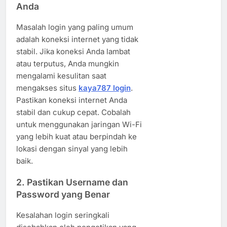
Anda
Masalah login yang paling umum
adalah koneksi internet yang tidak
stabil. Jika koneksi Anda lambat
atau terputus, Anda mungkin
mengalami kesulitan saat
mengakses situs
kaya787 login
.
Pastikan koneksi internet Anda
stabil dan cukup cepat. Cobalah
untuk menggunakan jaringan Wi-Fi
yang lebih kuat atau berpindah ke
lokasi dengan sinyal yang lebih
baik.
2.
Pastikan Username dan
Password yang Benar
Kesalahan login seringkali