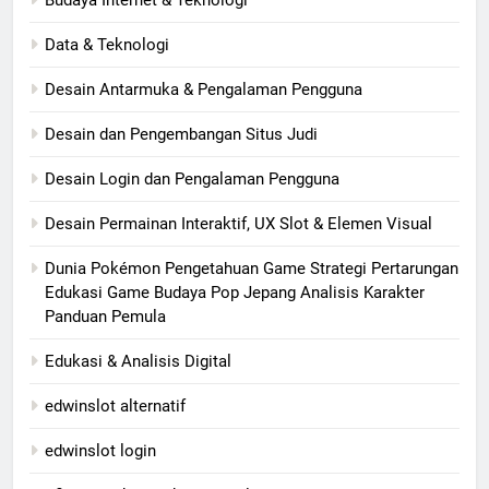
Budaya Internet & Teknologi
Data & Teknologi
Desain Antarmuka & Pengalaman Pengguna
Desain dan Pengembangan Situs Judi
Desain Login dan Pengalaman Pengguna
Desain Permainan Interaktif, UX Slot & Elemen Visual
Dunia Pokémon Pengetahuan Game Strategi Pertarungan
Edukasi Game Budaya Pop Jepang Analisis Karakter
Panduan Pemula
Edukasi & Analisis Digital
edwinslot alternatif
edwinslot login