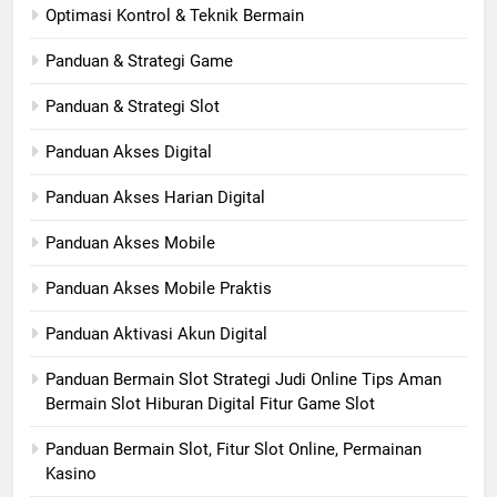
Optimasi Kontrol & Teknik Bermain
Panduan & Strategi Game
Panduan & Strategi Slot
Panduan Akses Digital
Panduan Akses Harian Digital
Panduan Akses Mobile
Panduan Akses Mobile Praktis
Panduan Aktivasi Akun Digital
Panduan Bermain Slot Strategi Judi Online Tips Aman
Bermain Slot Hiburan Digital Fitur Game Slot
Panduan Bermain Slot, Fitur Slot Online, Permainan
Kasino