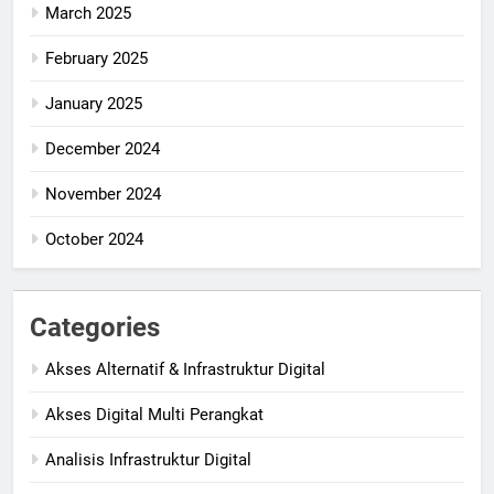
March 2025
February 2025
January 2025
December 2024
November 2024
October 2024
Categories
Akses Alternatif & Infrastruktur Digital
Akses Digital Multi Perangkat
Analisis Infrastruktur Digital