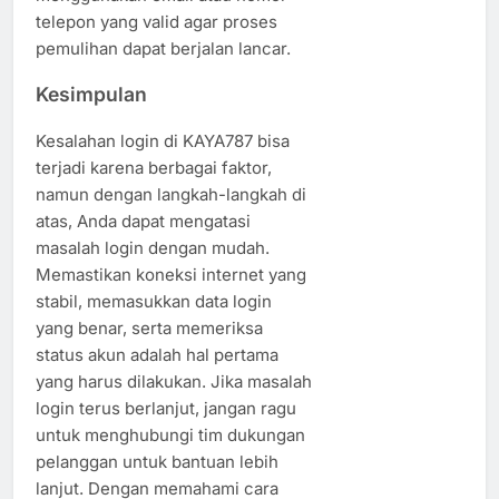
telepon yang valid agar proses
pemulihan dapat berjalan lancar.
Kesimpulan
Kesalahan login di KAYA787 bisa
terjadi karena berbagai faktor,
namun dengan langkah-langkah di
atas, Anda dapat mengatasi
masalah login dengan mudah.
Memastikan koneksi internet yang
stabil, memasukkan data login
yang benar, serta memeriksa
status akun adalah hal pertama
yang harus dilakukan. Jika masalah
login terus berlanjut, jangan ragu
untuk menghubungi tim dukungan
pelanggan untuk bantuan lebih
lanjut. Dengan memahami cara