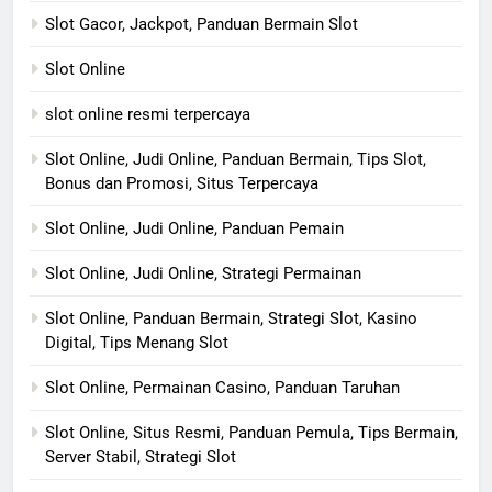
Slot Gacor, Jackpot, Panduan Bermain Slot
Slot Online
slot online resmi terpercaya
Slot Online, Judi Online, Panduan Bermain, Tips Slot,
Bonus dan Promosi, Situs Terpercaya
Slot Online, Judi Online, Panduan Pemain
Slot Online, Judi Online, Strategi Permainan
Slot Online, Panduan Bermain, Strategi Slot, Kasino
Digital, Tips Menang Slot
Slot Online, Permainan Casino, Panduan Taruhan
Slot Online, Situs Resmi, Panduan Pemula, Tips Bermain,
Server Stabil, Strategi Slot