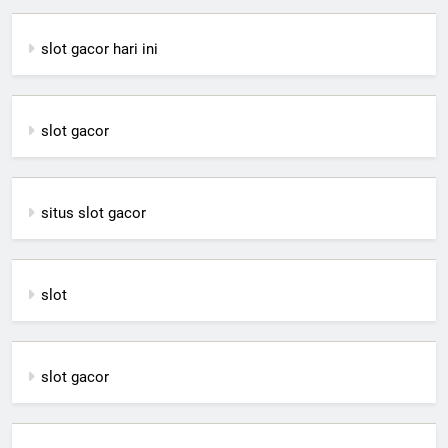
slot gacor hari ini
slot gacor
situs slot gacor
slot
slot gacor