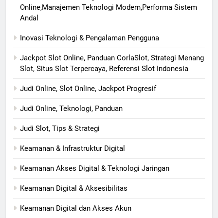
Online,Manajemen Teknologi Modern,Performa Sistem
Andal
Inovasi Teknologi & Pengalaman Pengguna
Jackpot Slot Online, Panduan CorlaSlot, Strategi Menang
Slot, Situs Slot Terpercaya, Referensi Slot Indonesia
Judi Online, Slot Online, Jackpot Progresif
Judi Online, Teknologi, Panduan
Judi Slot, Tips & Strategi
Keamanan & Infrastruktur Digital
Keamanan Akses Digital & Teknologi Jaringan
Keamanan Digital & Aksesibilitas
Keamanan Digital dan Akses Akun