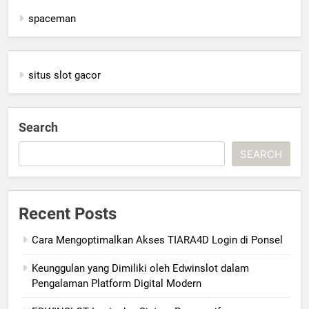
spaceman
situs slot gacor
Search
SEARCH
Recent Posts
Cara Mengoptimalkan Akses TIARA4D Login di Ponsel
Keunggulan yang Dimiliki oleh Edwinslot dalam
Pengalaman Platform Digital Modern