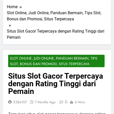
Home
Slot Online, Judi Online, Panduan Bermain, Tips Slot,
Bonus dan Promosi, Situs Terpercaya
Situs Slot Gacor Terpercaya dengan Rating Tinggi dari
Pemain
SLOT ONLINE, JUDI ONLINE, PANDUAN BERMAIN, TIPS
SLOT, BONUS DAN PROMOSI, SITUS TERPERCAYA
Situs Slot Gacor Terpercaya
dengan Rating Tinggi dari
Pemain
0
E58e107
7 Months Ago
6 Mins