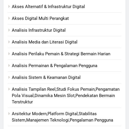
Akses Alternatif & Infrastruktur Digital
Akses Digital Multi Perangkat
Analisis Infrastruktur Digital
Analisis Media dan Literasi Digital
Analisis Perilaku Pemain & Strategi Bermain Harian
Analisis Permainan & Pengalaman Pengguna
Analisis Sistem & Keamanan Digital
Analisis Tampilan Reel,Studi Fokus Pemain,Pengamatan
Pola Visual,Dinamika Mesin Slot,Pendekatan Bermain
Terstruktur
Arsitektur Modern,Platform Digital,Stabilitas
Sistem,Manajemen Teknologi,Pengalaman Pengguna