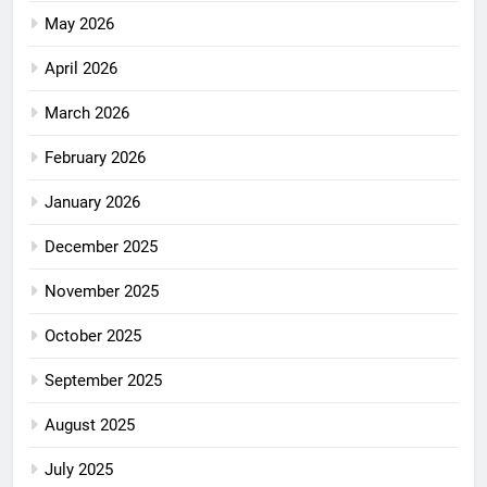
May 2026
April 2026
March 2026
February 2026
January 2026
December 2025
November 2025
October 2025
September 2025
August 2025
July 2025