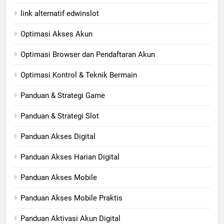
link alternatif edwinslot
Optimasi Akses Akun
Optimasi Browser dan Pendaftaran Akun
Optimasi Kontrol & Teknik Bermain
Panduan & Strategi Game
Panduan & Strategi Slot
Panduan Akses Digital
Panduan Akses Harian Digital
Panduan Akses Mobile
Panduan Akses Mobile Praktis
Panduan Aktivasi Akun Digital