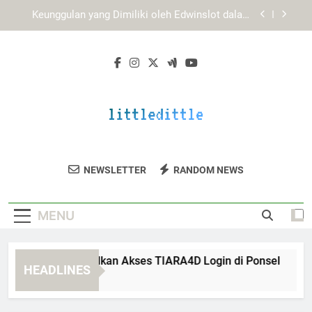
Skip
EDWINSLOT Login dan Sistem Responsif yang
to
Mendukung Kenyamanan Akses
content
Panduan Login Edwinslot untuk Akses Harian
yang Lebih Praktis dan Aman
Cara Mengoptimalkan Akses TIARA4D Login di
Ponsel
Keunggulan yang Dimiliki oleh Edwinslot dalam
Pengalaman Platform Digital Modern
EDWINSLOT Login dan Sistem Responsif yang
Mendukung Kenyamanan Akses
Little Dittle
Dapatkan Mainan Edukatif Dan Produk
Panduan Login Edwinslot untuk Akses Harian
NEWSLETTER
RANDOM NEWS
yang Lebih Praktis dan Aman
Anak Berkualitas Di Little Dittle.
MENU
ra Mengoptimalkan Akses TIARA4D Login di Ponsel
Keu
HEADLINES
Month Ago
1 Mo