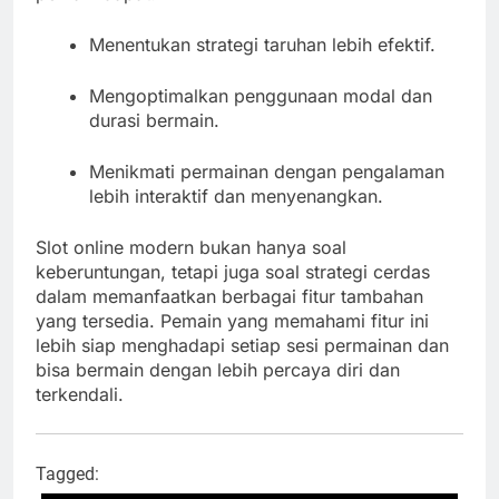
Menentukan strategi taruhan lebih efektif.
Mengoptimalkan penggunaan modal dan
durasi bermain.
Menikmati permainan dengan pengalaman
lebih interaktif dan menyenangkan.
Slot online modern bukan hanya soal
keberuntungan, tetapi juga soal strategi cerdas
dalam memanfaatkan berbagai fitur tambahan
yang tersedia. Pemain yang memahami fitur ini
lebih siap menghadapi setiap sesi permainan dan
bisa bermain dengan lebih percaya diri dan
terkendali.
Tagged: