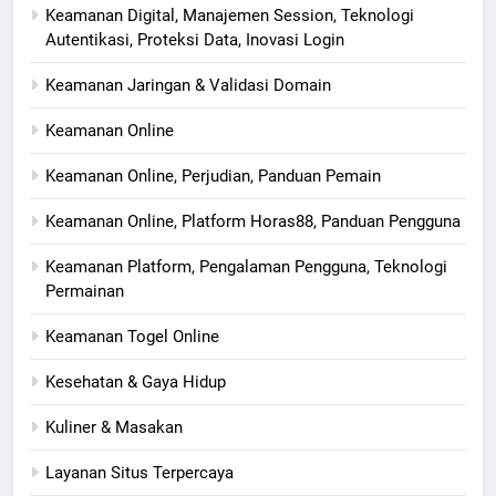
Keamanan Digital, Manajemen Session, Teknologi
Autentikasi, Proteksi Data, Inovasi Login
Keamanan Jaringan & Validasi Domain
Keamanan Online
Keamanan Online, Perjudian, Panduan Pemain
Keamanan Online, Platform Horas88, Panduan Pengguna
Keamanan Platform, Pengalaman Pengguna, Teknologi
Permainan
Keamanan Togel Online
Kesehatan & Gaya Hidup
Kuliner & Masakan
Layanan Situs Terpercaya