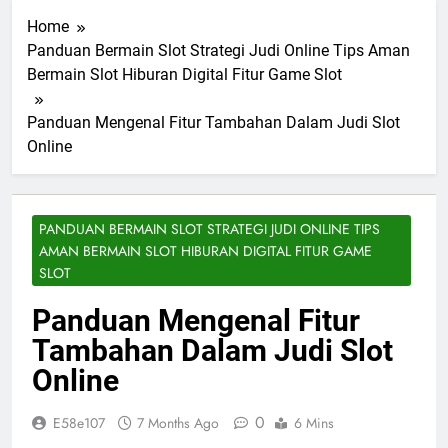
Home
Panduan Bermain Slot Strategi Judi Online Tips Aman
Bermain Slot Hiburan Digital Fitur Game Slot
Panduan Mengenal Fitur Tambahan Dalam Judi Slot
Online
PANDUAN BERMAIN SLOT STRATEGI JUDI ONLINE TIPS
AMAN BERMAIN SLOT HIBURAN DIGITAL FITUR GAME
SLOT
Panduan Mengenal Fitur
Tambahan Dalam Judi Slot
Online
0
E58e107
7 Months Ago
6 Mins