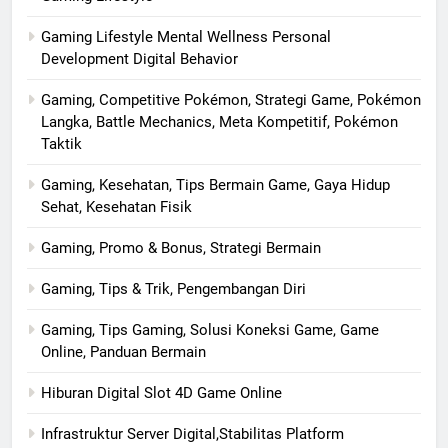
Gaming Lifestyle Mental Wellness Personal
Development Digital Behavior
Gaming, Competitive Pokémon, Strategi Game, Pokémon
Langka, Battle Mechanics, Meta Kompetitif, Pokémon
Taktik
Gaming, Kesehatan, Tips Bermain Game, Gaya Hidup
Sehat, Kesehatan Fisik
Gaming, Promo & Bonus, Strategi Bermain
Gaming, Tips & Trik, Pengembangan Diri
Gaming, Tips Gaming, Solusi Koneksi Game, Game
Online, Panduan Bermain
Hiburan Digital Slot 4D Game Online
Infrastruktur Server Digital,Stabilitas Platform