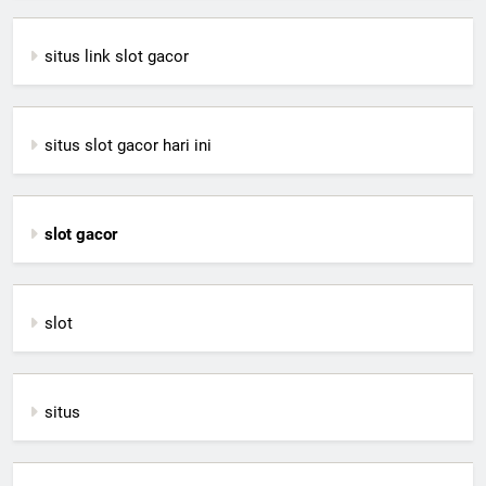
situs link slot gacor
situs slot gacor hari ini
slot gacor
slot
situs