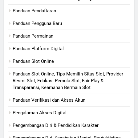
Panduan Pendaftaran
Panduan Pengguna Baru
Panduan Permainan
Panduan Platform Digital
Panduan Slot Online
Panduan Slot Online, Tips Memilih Situs Slot, Provider
Resmi Slot, Edukasi Pemula Slot, Fair Play &
Transparansi, Keamanan Bermain Slot
Panduan Verifikasi dan Akses Akun
Pengalaman Akses Digital
Pengembangan Diri & Pendidikan Karakter
Pengembangan Diri, Kesehatan Mental, Produktivitas,