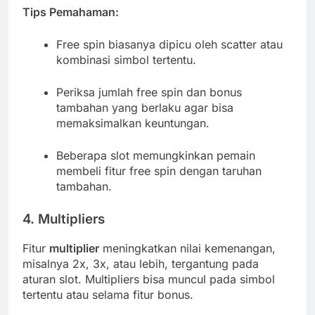
Tips Pemahaman:
Free spin biasanya dipicu oleh scatter atau
kombinasi simbol tertentu.
Periksa jumlah free spin dan bonus
tambahan yang berlaku agar bisa
memaksimalkan keuntungan.
Beberapa slot memungkinkan pemain
membeli fitur free spin dengan taruhan
tambahan.
4. Multipliers
Fitur
multiplier
meningkatkan nilai kemenangan,
misalnya 2x, 3x, atau lebih, tergantung pada
aturan slot. Multipliers bisa muncul pada simbol
tertentu atau selama fitur bonus.