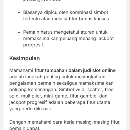
Biasanya dipicu oleh kombinasi simbol
tertentu atau melalui fitur bonus khusus.
Pemain harus mengetahui aturan untuk
memaksimalkan peluang menang jackpot
progresif.
Kesimpulan
Memahami
fitur tambahan dalam judi slot online
adalah langkah penting untuk meningkatkan
pengalaman bermain sekaligus memaksimalkan
peluang kemenangan. Simbol wild, scatter, free
spin, multiplier, mini-game, fitur gamble, dan
jackpot progresif adalah beberapa fitur utama
yang perlu dikenali.
Dengan memahami cara kerja masing-masing fitur,
pemain dapat: