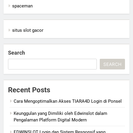
spaceman
situs slot gacor
Search
SEARCH
Recent Posts
Cara Mengoptimalkan Akses TIARA4D Login di Ponsel
Keunggulan yang Dimiliki oleh Edwinslot dalam
Pengalaman Platform Digital Modern
EDWINSLOT Login dan Sistem Responsif yang