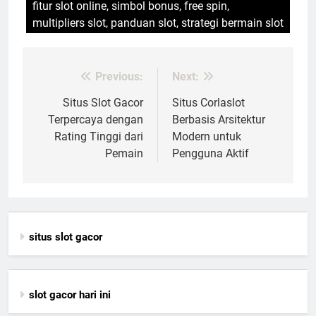
fitur slot online, simbol bonus, free spin,
multipliers slot, panduan slot, strategi bermain slot
Previous:
Next:
Post
navigation
Situs Slot Gacor
Situs Corlaslot
Terpercaya dengan
Berbasis Arsitektur
Rating Tinggi dari
Modern untuk
Pemain
Pengguna Aktif
situs slot gacor
slot gacor hari ini