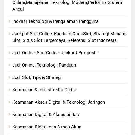
Online,Manajemen Teknologi Modern,Performa Sistem
Andal
Inovasi Teknologi & Pengalaman Pengguna
Jackpot Slot Online, Panduan CorlaSlot, Strategi Menang
Slot, Situs Slot Terpercaya, Referensi Slot Indonesia
Judi Online, Slot Online, Jackpot Progresif
Judi Online, Teknologi, Panduan
Judi Slot, Tips & Strategi
Keamanan & Infrastruktur Digital
Keamanan Akses Digital & Teknologi Jaringan
Keamanan Digital & Aksesibilitas
Keamanan Digital dan Akses Akun