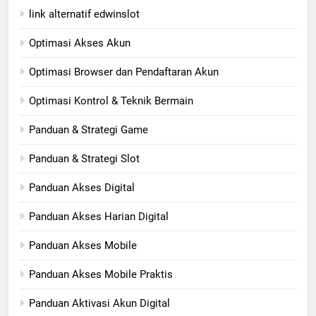
link alternatif edwinslot
Optimasi Akses Akun
Optimasi Browser dan Pendaftaran Akun
Optimasi Kontrol & Teknik Bermain
Panduan & Strategi Game
Panduan & Strategi Slot
Panduan Akses Digital
Panduan Akses Harian Digital
Panduan Akses Mobile
Panduan Akses Mobile Praktis
Panduan Aktivasi Akun Digital