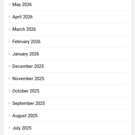
May 2026
April 2026
March 2026
February 2026
January 2026
December 2025
November 2025
October 2025
September 2025
August 2025
July 2025