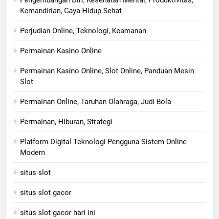
Kemandirian, Gaya Hidup Sehat
Perjudian Online, Teknologi, Keamanan
Permainan Kasino Online
Permainan Kasino Online, Slot Online, Panduan Mesin
Slot
Permainan Online, Taruhan Olahraga, Judi Bola
Permainan, Hiburan, Strategi
Platform Digital Teknologi Pengguna Sistem Online
Modern
situs slot
situs slot gacor
situs slot gacor hari ini