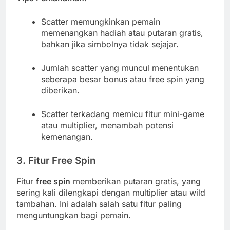
Scatter memungkinkan pemain
memenangkan hadiah atau putaran gratis,
bahkan jika simbolnya tidak sejajar.
Jumlah scatter yang muncul menentukan
seberapa besar bonus atau free spin yang
diberikan.
Scatter terkadang memicu fitur mini-game
atau multiplier, menambah potensi
kemenangan.
3. Fitur Free Spin
Fitur
free spin
memberikan putaran gratis, yang
sering kali dilengkapi dengan multiplier atau wild
tambahan. Ini adalah salah satu fitur paling
menguntungkan bagi pemain.