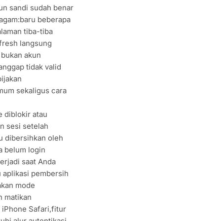
un sandi sudah benar
eragam:baru beberapa
laman tiba-tiba
efresh langsung
 bukan akun
anggap tidak valid
bijakan
mum sekaligus cara
 diblokir atau
 sesi setelah
au dibersihkan oleh
a belum login
erjadi saat Anda
 aplikasi pembersih
nakan mode
n matikan
iPhone Safari,fitur
hi alur autentikasi