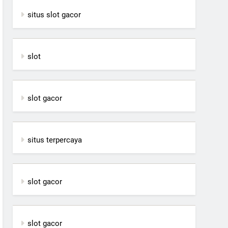
situs slot gacor
slot
slot gacor
situs terpercaya
slot gacor
slot gacor