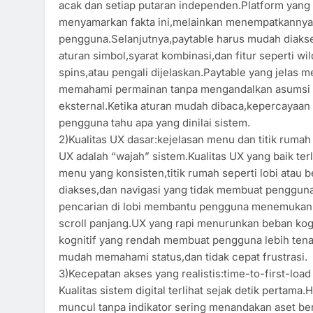
acak dan setiap putaran independen.Platform yang
menyamarkan fakta ini,melainkan menempatkannya s
pengguna.Selanjutnya,paytable harus mudah diakses
aturan simbol,syarat kombinasi,dan fitur seperti wil
spins,atau pengali dijelaskan.Paytable yang jelas
memahami permainan tanpa mengandalkan asumsi a
eksternal.Ketika aturan mudah dibaca,kepercayaan 
pengguna tahu apa yang dinilai sistem.
2)Kualitas UX dasar:kejelasan menu dan titik rumah
UX adalah “wajah” sistem.Kualitas UX yang baik terli
menu yang konsisten,titik rumah seperti lobi atau
diakses,dan navigasi yang tidak membuat pengguna 
pencarian di lobi membantu pengguna menemukan
scroll panjang.UX yang rapi menurunkan beban kog
kognitif yang rendah membuat pengguna lebih tena
mudah memahami status,dan tidak cepat frustrasi.
3)Kecepatan akses yang realistis:time-to-first-load
Kualitas sistem digital terlihat sejak detik pertama
muncul tanpa indikator sering menandakan aset be