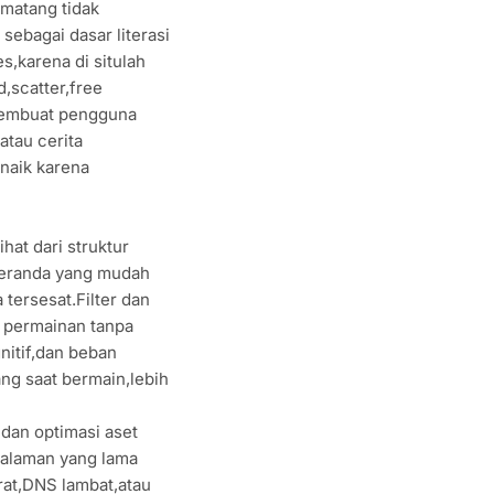
 matang tidak
ebagai dasar literasi
,karena di situlah
d,scatter,free
 membuat pengguna
tau cerita
naik karena
hat dari struktur
 beranda yang mudah
tersesat.Filter dan
 permainan tanpa
nitif,dan beban
ng saat bermain,lebih
 dan optimasi aset
.Halaman yang lama
rat,DNS lambat,atau