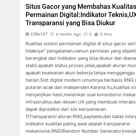
Situs Gacor yang Membahas Kualitas
Permainan Digital:Indikator Teknis,U
Transparansi yang Bisa Diukur
E58e107
6 Months Ago
0
8 Mins
Kualitas sistem permainan digital di situs gacor seri
tidaknya” pengalaman,namun penilaian yang objekt
berangkat dari indikator yang bisa diukur dan diam
stabil,apakah status proses jelas,apakah aturan mu
apakah keamanan akun bekerja tanpa menggangg
harian.Slot digital modern umumnya berbasis RNG,s
putaran acak dan independen.Karena itu,kualitas s
menjanjikan hasil,melainkan soal konsistensi mek
infrastruktur,dan desain UX yang membuat interaks
dapat diprediksi dari sisi kenyamanan.
1)Transparansi aturan:RNG,paytable,dan batas inter
Indikator kualitas paling awal adalah transparansi
mekanisme.RNG(Random Number Generator)menjel